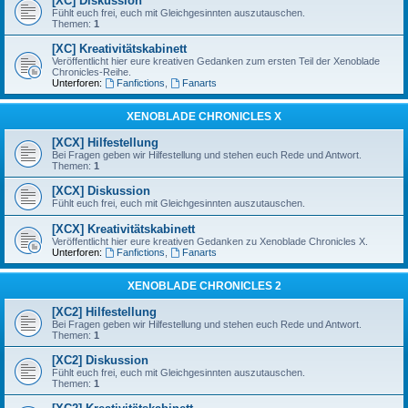
[XC] Diskussion
Fühlt euch frei, euch mit Gleichgesinnten auszutauschen.
Themen:
1
[XC] Kreativitätskabinett
Veröffentlicht hier eure kreativen Gedanken zum ersten Teil der Xenoblade
Chronicles-Reihe.
Unterforen:
Fanfictions
,
Fanarts
XENOBLADE CHRONICLES X
[XCX] Hilfestellung
Bei Fragen geben wir Hilfestellung und stehen euch Rede und Antwort.
Themen:
1
[XCX] Diskussion
Fühlt euch frei, euch mit Gleichgesinnten auszutauschen.
[XCX] Kreativitätskabinett
Veröffentlicht hier eure kreativen Gedanken zu Xenoblade Chronicles X.
Unterforen:
Fanfictions
,
Fanarts
XENOBLADE CHRONICLES 2
[XC2] Hilfestellung
Bei Fragen geben wir Hilfestellung und stehen euch Rede und Antwort.
Themen:
1
[XC2] Diskussion
Fühlt euch frei, euch mit Gleichgesinnten auszutauschen.
Themen:
1