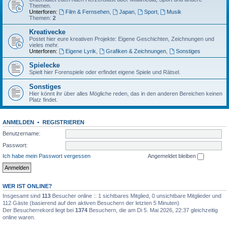
Themen.
Unterforen:
Film & Fernsehen
,
Japan
,
Sport
,
Musik
Themen:
2
Kreativecke
Postet hier eure kreativen Projekte: Eigene Geschichten, Zeichnungen und
vieles mehr.
Unterforen:
Eigene Lyrik
,
Grafiken & Zeichnungen
,
Sonstiges
Spielecke
Spielt hier Forenspiele oder erfindet eigene Spiele und Rätsel.
Sonstiges
Hier könnt ihr über alles Mögliche reden, das in den anderen Bereichen keinen
Platz findet.
ANMELDEN
•
REGISTRIEREN
Benutzername:
Passwort:
Ich habe mein Passwort vergessen
Angemeldet bleiben
WER IST ONLINE?
Insgesamt sind
113
Besucher online :: 1 sichtbares Mitglied, 0 unsichtbare Mitglieder und
112 Gäste (basierend auf den aktiven Besuchern der letzten 5 Minuten)
Der Besucherrekord liegt bei
1374
Besuchern, die am Di 5. Mai 2026, 22:37 gleichzeitig
online waren.