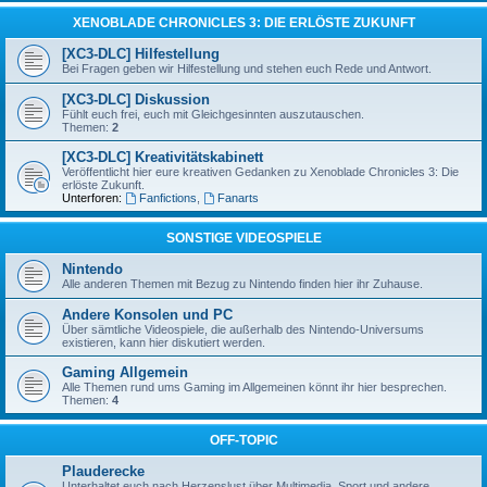
XENOBLADE CHRONICLES 3: DIE ERLÖSTE ZUKUNFT
[XC3-DLC] Hilfestellung
Bei Fragen geben wir Hilfestellung und stehen euch Rede und Antwort.
[XC3-DLC] Diskussion
Fühlt euch frei, euch mit Gleichgesinnten auszutauschen.
Themen:
2
[XC3-DLC] Kreativitätskabinett
Veröffentlicht hier eure kreativen Gedanken zu Xenoblade Chronicles 3: Die
erlöste Zukunft.
Unterforen:
Fanfictions
,
Fanarts
SONSTIGE VIDEOSPIELE
Nintendo
Alle anderen Themen mit Bezug zu Nintendo finden hier ihr Zuhause.
Andere Konsolen und PC
Über sämtliche Videospiele, die außerhalb des Nintendo-Universums
existieren, kann hier diskutiert werden.
Gaming Allgemein
Alle Themen rund ums Gaming im Allgemeinen könnt ihr hier besprechen.
Themen:
4
OFF-TOPIC
Plauderecke
Unterhaltet euch nach Herzenslust über Multimedia, Sport und andere