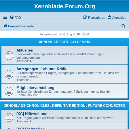
Xenoblade-Forum.Org
FAQ
Registrieren
Anmelden
S
Forum-Startseite
u
Aktuelle Zeit: Do 6. Aug 2026, 05:04
c
XENOBLADE.ORG ALLGEMEIN
h
Aktuelles
e
Hier werden forenspezifische Neuigkeiten und Aktualisierungen
bekanntgegeben.
Themen:
4
Anregungen, Lob und Kritik
Für forenspezifische Fragen, Anregungen, Lob und/oder Kritik, ist dies der
richtige Bereich.
Themen:
2
Mitgliedervorstellung
Ihr habt Xenoblade.org für euch entdeckt? Stellt euch gerne hier der
Community vor!
XENOBLADE CHRONICLES / DEFINITIVE EDITION / FUTURE CONNECTED
[XC] Hilfestellung
Bei Fragen geben wir Hilfestellung und stehen euch Rede und Antwort.
Themen:
2