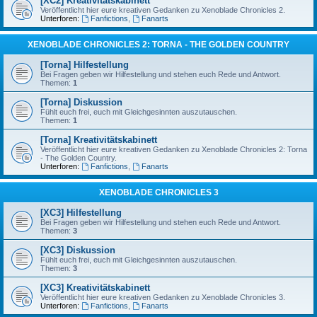
[XC2] Kreativitätskabinett
Veröffentlicht hier eure kreativen Gedanken zu Xenoblade Chronicles 2.
Unterforen:
Fanfictions
,
Fanarts
XENOBLADE CHRONICLES 2: TORNA - THE GOLDEN COUNTRY
[Torna] Hilfestellung
Bei Fragen geben wir Hilfestellung und stehen euch Rede und Antwort.
Themen:
1
[Torna] Diskussion
Fühlt euch frei, euch mit Gleichgesinnten auszutauschen.
Themen:
1
[Torna] Kreativitätskabinett
Veröffentlicht hier eure kreativen Gedanken zu Xenoblade Chronicles 2: Torna
- The Golden Country.
Unterforen:
Fanfictions
,
Fanarts
XENOBLADE CHRONICLES 3
[XC3] Hilfestellung
Bei Fragen geben wir Hilfestellung und stehen euch Rede und Antwort.
Themen:
3
[XC3] Diskussion
Fühlt euch frei, euch mit Gleichgesinnten auszutauschen.
Themen:
3
[XC3] Kreativitätskabinett
Veröffentlicht hier eure kreativen Gedanken zu Xenoblade Chronicles 3.
Unterforen:
Fanfictions
,
Fanarts