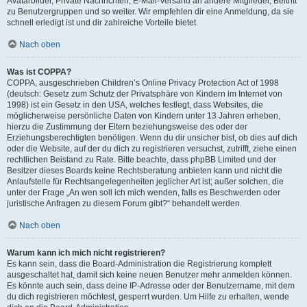
Avatarbilder, Private Nachrichten, E-Mail-Versand an andere Mitglieder, Beitritt
zu Benutzergruppen und so weiter. Wir empfehlen dir eine Anmeldung, da sie
schnell erledigt ist und dir zahlreiche Vorteile bietet.
Nach oben
Was ist COPPA?
COPPA, ausgeschrieben Children’s Online Privacy Protection Act of 1998
(deutsch: Gesetz zum Schutz der Privatsphäre von Kindern im Internet von
1998) ist ein Gesetz in den USA, welches festlegt, dass Websites, die
möglicherweise persönliche Daten von Kindern unter 13 Jahren erheben,
hierzu die Zustimmung der Eltern beziehungsweise des oder der
Erziehungsberechtigten benötigen. Wenn du dir unsicher bist, ob dies auf dich
oder die Website, auf der du dich zu registrieren versuchst, zutrifft, ziehe einen
rechtlichen Beistand zu Rate. Bitte beachte, dass phpBB Limited und der
Besitzer dieses Boards keine Rechtsberatung anbieten kann und nicht die
Anlaufstelle für Rechtsangelegenheiten jeglicher Art ist; außer solchen, die
unter der Frage „An wen soll ich mich wenden, falls es Beschwerden oder
juristische Anfragen zu diesem Forum gibt?“ behandelt werden.
Nach oben
Warum kann ich mich nicht registrieren?
Es kann sein, dass die Board-Administration die Registrierung komplett
ausgeschaltet hat, damit sich keine neuen Benutzer mehr anmelden können.
Es könnte auch sein, dass deine IP-Adresse oder der Benutzername, mit dem
du dich registrieren möchtest, gesperrt wurden. Um Hilfe zu erhalten, wende