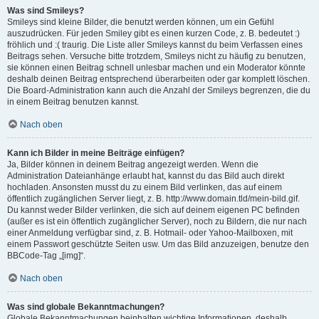
Was sind Smileys?
Smileys sind kleine Bilder, die benutzt werden können, um ein Gefühl
auszudrücken. Für jeden Smiley gibt es einen kurzen Code, z. B. bedeutet :)
fröhlich und :( traurig. Die Liste aller Smileys kannst du beim Verfassen eines
Beitrags sehen. Versuche bitte trotzdem, Smileys nicht zu häufig zu benutzen,
sie können einen Beitrag schnell unlesbar machen und ein Moderator könnte
deshalb deinen Beitrag entsprechend überarbeiten oder gar komplett löschen.
Die Board-Administration kann auch die Anzahl der Smileys begrenzen, die du
in einem Beitrag benutzen kannst.
Nach oben
Kann ich Bilder in meine Beiträge einfügen?
Ja, Bilder können in deinem Beitrag angezeigt werden. Wenn die
Administration Dateianhänge erlaubt hat, kannst du das Bild auch direkt
hochladen. Ansonsten musst du zu einem Bild verlinken, das auf einem
öffentlich zugänglichen Server liegt, z. B. http://www.domain.tld/mein-bild.gif.
Du kannst weder Bilder verlinken, die sich auf deinem eigenen PC befinden
(außer es ist ein öffentlich zugänglicher Server), noch zu Bildern, die nur nach
einer Anmeldung verfügbar sind, z. B. Hotmail- oder Yahoo-Mailboxen, mit
einem Passwort geschützte Seiten usw. Um das Bild anzuzeigen, benutze den
BBCode-Tag „[img]“.
Nach oben
Was sind globale Bekanntmachungen?
Globale Bekanntmachungen beinhalten wichtige Informationen, deshalb