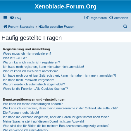
Xenoblade-Forum.Org
FAQ
Registrieren
Anmelden
S
Forum-Startseite
Häufig gestellte Fragen
u
Häufig gestellte Fragen
c
h
Registrierung und Anmeldung
Wozu muss ich mich registrieren?
e
Was ist COPPA?
Warum kann ich mich nicht registrieren?
Ich habe mich registriert, kann mich aber nicht anmelden!
Warum kann ich mich nicht anmelden?
Ich habe mich vor einiger Zeit registriert, kann mich aber nicht mehr anmelden?!
Ich habe mein Passwort vergessen!
Warum werde ich automatisch abgemeldet?
Wozu ist die Funktion „Alle Cookies löschen“?
Benutzerpräferenzen und -einstellungen
Wie kann ich meine Einstellungen ändern?
Wie kann ich verhindern, dass mein Benutzername in der Online-Liste auftaucht?
Die Forenuhr geht falsch!
Ich habe die Zeitzone eingestellt, aber die Forenuhr geht immer noch falsch!
Meine Sprache steht auf diesem Board nicht zur Auswahl!
Was sind das für Bilder, die bei meinem Benutzernamen angezeigt werden?
Wie verwende ich einen Avatar?