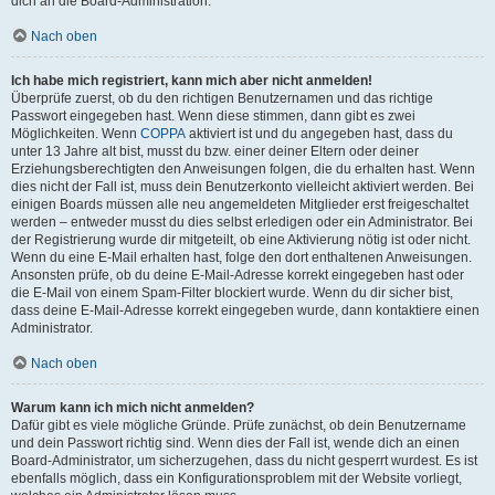
dich an die Board-Administration.
Nach oben
Ich habe mich registriert, kann mich aber nicht anmelden!
Überprüfe zuerst, ob du den richtigen Benutzernamen und das richtige
Passwort eingegeben hast. Wenn diese stimmen, dann gibt es zwei
Möglichkeiten. Wenn
COPPA
aktiviert ist und du angegeben hast, dass du
unter 13 Jahre alt bist, musst du bzw. einer deiner Eltern oder deiner
Erziehungsberechtigten den Anweisungen folgen, die du erhalten hast. Wenn
dies nicht der Fall ist, muss dein Benutzerkonto vielleicht aktiviert werden. Bei
einigen Boards müssen alle neu angemeldeten Mitglieder erst freigeschaltet
werden – entweder musst du dies selbst erledigen oder ein Administrator. Bei
der Registrierung wurde dir mitgeteilt, ob eine Aktivierung nötig ist oder nicht.
Wenn du eine E-Mail erhalten hast, folge den dort enthaltenen Anweisungen.
Ansonsten prüfe, ob du deine E-Mail-Adresse korrekt eingegeben hast oder
die E-Mail von einem Spam-Filter blockiert wurde. Wenn du dir sicher bist,
dass deine E-Mail-Adresse korrekt eingegeben wurde, dann kontaktiere einen
Administrator.
Nach oben
Warum kann ich mich nicht anmelden?
Dafür gibt es viele mögliche Gründe. Prüfe zunächst, ob dein Benutzername
und dein Passwort richtig sind. Wenn dies der Fall ist, wende dich an einen
Board-Administrator, um sicherzugehen, dass du nicht gesperrt wurdest. Es ist
ebenfalls möglich, dass ein Konfigurationsproblem mit der Website vorliegt,