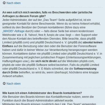
Nach oben
An wen soll ich mich wenden, falls es Beschwerden oder juristische
Anfragen zu diesem Forum gibt?
Jeder Administrator, der auf der „Das Team“-Seite aufgeführt ist, ist ein
geeigneter Kontakt für deine Beschwerde. Wenn du so keine Antwort erhältst,
solltest du den Besitzer der Domain kontaktieren (führe dazu eine
„WHOIS“-Abfrage
durch) oder — falls diese Seite bei einem kostenlosen
Webhoster wie z. B. Yahoo!, free.fr, funpic.de usw. liegt — den Support oder
den Abuse-Kontakt des betreffenden Dienstes. Bitte beachte, dass phpBB
Limited (phpBB.com) und phpBB Deutschland e. V. (phpBB.de)
absolut keinen
Einfluss
auf die Benutzung oder den oder die Benutzer der Forensoftware
haben und dafür in keiner Weise zur Verantwortung herangezogen werden
können. Kontaktiere daher nie phpBB Limited oder phpBB Deutschland e. V. in
Zusammenhang mit jeglichen juristischen Fragen (Unterlassungserklärungen,
Haftungsfragen usw.), die
sich nicht direkt
auf die Websiten phpbb.com,
phpbb.de oder die phpBB-Software selbst beziehen. Falls du phpBB Limited
oder phpBB Deutschland e. V. E-Mails schreibst, die die
Softwarenutzung
durch Dritte
betreffen, so wirst du, wenn überhaupt, höchstens eine knappe
Antwort erhalten.
Nach oben
Wie kann ich einen Administrator des Boards kontaktieren?
Alle Benutzer des Boards können das Kontaktformular nutzen, wenn die
Funktion durch die Board-Administration aktiviert wurde.
Mitglieder des Boards können zusätzlich den Link „Das Team“ verwenden.