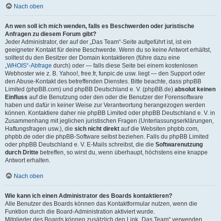
Nach oben
An wen soll ich mich wenden, falls es Beschwerden oder juristische
Anfragen zu diesem Forum gibt?
Jeder Administrator, der auf der „Das Team“-Seite aufgeführt ist, ist ein
geeigneter Kontakt für deine Beschwerde. Wenn du so keine Antwort erhältst,
solltest du den Besitzer der Domain kontaktieren (führe dazu eine
„WHOIS“-Abfrage
durch) oder — falls diese Seite bei einem kostenlosen
Webhoster wie z. B. Yahoo!, free.fr, funpic.de usw. liegt — den Support oder
den Abuse-Kontakt des betreffenden Dienstes. Bitte beachte, dass phpBB
Limited (phpBB.com) und phpBB Deutschland e. V. (phpBB.de)
absolut keinen
Einfluss
auf die Benutzung oder den oder die Benutzer der Forensoftware
haben und dafür in keiner Weise zur Verantwortung herangezogen werden
können. Kontaktiere daher nie phpBB Limited oder phpBB Deutschland e. V. in
Zusammenhang mit jeglichen juristischen Fragen (Unterlassungserklärungen,
Haftungsfragen usw.), die
sich nicht direkt
auf die Websiten phpbb.com,
phpbb.de oder die phpBB-Software selbst beziehen. Falls du phpBB Limited
oder phpBB Deutschland e. V. E-Mails schreibst, die die
Softwarenutzung
durch Dritte
betreffen, so wirst du, wenn überhaupt, höchstens eine knappe
Antwort erhalten.
Nach oben
Wie kann ich einen Administrator des Boards kontaktieren?
Alle Benutzer des Boards können das Kontaktformular nutzen, wenn die
Funktion durch die Board-Administration aktiviert wurde.
Mitglieder des Boards können zusätzlich den Link „Das Team“ verwenden.