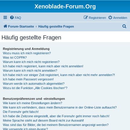
Xenoblade-Forum.Org
FAQ
Registrieren
Anmelden
S
Forum-Startseite
Häufig gestellte Fragen
u
Häufig gestellte Fragen
c
h
Registrierung und Anmeldung
Wozu muss ich mich registrieren?
e
Was ist COPPA?
Warum kann ich mich nicht registrieren?
Ich habe mich registriert, kann mich aber nicht anmelden!
Warum kann ich mich nicht anmelden?
Ich habe mich vor einiger Zeit registriert, kann mich aber nicht mehr anmelden?!
Ich habe mein Passwort vergessen!
Warum werde ich automatisch abgemeldet?
Wozu ist die Funktion „Alle Cookies löschen“?
Benutzerpräferenzen und -einstellungen
Wie kann ich meine Einstellungen ändern?
Wie kann ich verhindern, dass mein Benutzername in der Online-Liste auftaucht?
Die Forenuhr geht falsch!
Ich habe die Zeitzone eingestellt, aber die Forenuhr geht immer noch falsch!
Meine Sprache steht auf diesem Board nicht zur Auswahl!
Was sind das für Bilder, die bei meinem Benutzernamen angezeigt werden?
Wie verwende ich einen Avatar?