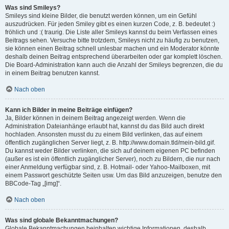
Was sind Smileys?
Smileys sind kleine Bilder, die benutzt werden können, um ein Gefühl
auszudrücken. Für jeden Smiley gibt es einen kurzen Code, z. B. bedeutet :)
fröhlich und :( traurig. Die Liste aller Smileys kannst du beim Verfassen eines
Beitrags sehen. Versuche bitte trotzdem, Smileys nicht zu häufig zu benutzen,
sie können einen Beitrag schnell unlesbar machen und ein Moderator könnte
deshalb deinen Beitrag entsprechend überarbeiten oder gar komplett löschen.
Die Board-Administration kann auch die Anzahl der Smileys begrenzen, die du
in einem Beitrag benutzen kannst.
Nach oben
Kann ich Bilder in meine Beiträge einfügen?
Ja, Bilder können in deinem Beitrag angezeigt werden. Wenn die
Administration Dateianhänge erlaubt hat, kannst du das Bild auch direkt
hochladen. Ansonsten musst du zu einem Bild verlinken, das auf einem
öffentlich zugänglichen Server liegt, z. B. http://www.domain.tld/mein-bild.gif.
Du kannst weder Bilder verlinken, die sich auf deinem eigenen PC befinden
(außer es ist ein öffentlich zugänglicher Server), noch zu Bildern, die nur nach
einer Anmeldung verfügbar sind, z. B. Hotmail- oder Yahoo-Mailboxen, mit
einem Passwort geschützte Seiten usw. Um das Bild anzuzeigen, benutze den
BBCode-Tag „[img]“.
Nach oben
Was sind globale Bekanntmachungen?
Globale Bekanntmachungen beinhalten wichtige Informationen, deshalb