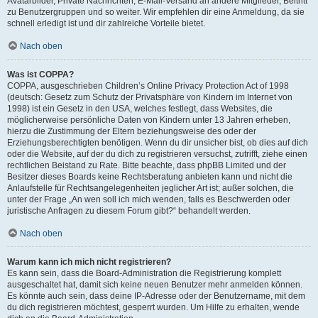
Avatarbilder, Private Nachrichten, E-Mail-Versand an andere Mitglieder, Beitritt
zu Benutzergruppen und so weiter. Wir empfehlen dir eine Anmeldung, da sie
schnell erledigt ist und dir zahlreiche Vorteile bietet.
Nach oben
Was ist COPPA?
COPPA, ausgeschrieben Children’s Online Privacy Protection Act of 1998
(deutsch: Gesetz zum Schutz der Privatsphäre von Kindern im Internet von
1998) ist ein Gesetz in den USA, welches festlegt, dass Websites, die
möglicherweise persönliche Daten von Kindern unter 13 Jahren erheben,
hierzu die Zustimmung der Eltern beziehungsweise des oder der
Erziehungsberechtigten benötigen. Wenn du dir unsicher bist, ob dies auf dich
oder die Website, auf der du dich zu registrieren versuchst, zutrifft, ziehe einen
rechtlichen Beistand zu Rate. Bitte beachte, dass phpBB Limited und der
Besitzer dieses Boards keine Rechtsberatung anbieten kann und nicht die
Anlaufstelle für Rechtsangelegenheiten jeglicher Art ist; außer solchen, die
unter der Frage „An wen soll ich mich wenden, falls es Beschwerden oder
juristische Anfragen zu diesem Forum gibt?“ behandelt werden.
Nach oben
Warum kann ich mich nicht registrieren?
Es kann sein, dass die Board-Administration die Registrierung komplett
ausgeschaltet hat, damit sich keine neuen Benutzer mehr anmelden können.
Es könnte auch sein, dass deine IP-Adresse oder der Benutzername, mit dem
du dich registrieren möchtest, gesperrt wurden. Um Hilfe zu erhalten, wende