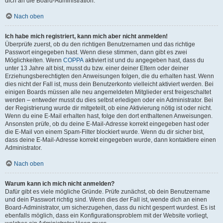
dich an die Board-Administration.
Nach oben
Ich habe mich registriert, kann mich aber nicht anmelden!
Überprüfe zuerst, ob du den richtigen Benutzernamen und das richtige
Passwort eingegeben hast. Wenn diese stimmen, dann gibt es zwei
Möglichkeiten. Wenn
COPPA
aktiviert ist und du angegeben hast, dass du
unter 13 Jahre alt bist, musst du bzw. einer deiner Eltern oder deiner
Erziehungsberechtigten den Anweisungen folgen, die du erhalten hast. Wenn
dies nicht der Fall ist, muss dein Benutzerkonto vielleicht aktiviert werden. Bei
einigen Boards müssen alle neu angemeldeten Mitglieder erst freigeschaltet
werden – entweder musst du dies selbst erledigen oder ein Administrator. Bei
der Registrierung wurde dir mitgeteilt, ob eine Aktivierung nötig ist oder nicht.
Wenn du eine E-Mail erhalten hast, folge den dort enthaltenen Anweisungen.
Ansonsten prüfe, ob du deine E-Mail-Adresse korrekt eingegeben hast oder
die E-Mail von einem Spam-Filter blockiert wurde. Wenn du dir sicher bist,
dass deine E-Mail-Adresse korrekt eingegeben wurde, dann kontaktiere einen
Administrator.
Nach oben
Warum kann ich mich nicht anmelden?
Dafür gibt es viele mögliche Gründe. Prüfe zunächst, ob dein Benutzername
und dein Passwort richtig sind. Wenn dies der Fall ist, wende dich an einen
Board-Administrator, um sicherzugehen, dass du nicht gesperrt wurdest. Es ist
ebenfalls möglich, dass ein Konfigurationsproblem mit der Website vorliegt,