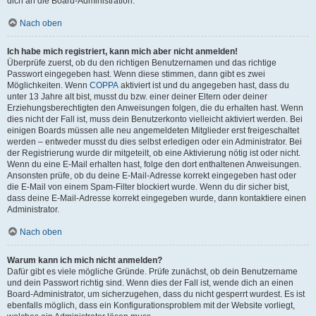
dich an die Board-Administration.
Nach oben
Ich habe mich registriert, kann mich aber nicht anmelden!
Überprüfe zuerst, ob du den richtigen Benutzernamen und das richtige
Passwort eingegeben hast. Wenn diese stimmen, dann gibt es zwei
Möglichkeiten. Wenn
COPPA
aktiviert ist und du angegeben hast, dass du
unter 13 Jahre alt bist, musst du bzw. einer deiner Eltern oder deiner
Erziehungsberechtigten den Anweisungen folgen, die du erhalten hast. Wenn
dies nicht der Fall ist, muss dein Benutzerkonto vielleicht aktiviert werden. Bei
einigen Boards müssen alle neu angemeldeten Mitglieder erst freigeschaltet
werden – entweder musst du dies selbst erledigen oder ein Administrator. Bei
der Registrierung wurde dir mitgeteilt, ob eine Aktivierung nötig ist oder nicht.
Wenn du eine E-Mail erhalten hast, folge den dort enthaltenen Anweisungen.
Ansonsten prüfe, ob du deine E-Mail-Adresse korrekt eingegeben hast oder
die E-Mail von einem Spam-Filter blockiert wurde. Wenn du dir sicher bist,
dass deine E-Mail-Adresse korrekt eingegeben wurde, dann kontaktiere einen
Administrator.
Nach oben
Warum kann ich mich nicht anmelden?
Dafür gibt es viele mögliche Gründe. Prüfe zunächst, ob dein Benutzername
und dein Passwort richtig sind. Wenn dies der Fall ist, wende dich an einen
Board-Administrator, um sicherzugehen, dass du nicht gesperrt wurdest. Es ist
ebenfalls möglich, dass ein Konfigurationsproblem mit der Website vorliegt,