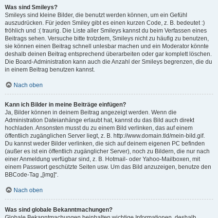
Was sind Smileys?
Smileys sind kleine Bilder, die benutzt werden können, um ein Gefühl
auszudrücken. Für jeden Smiley gibt es einen kurzen Code, z. B. bedeutet :)
fröhlich und :( traurig. Die Liste aller Smileys kannst du beim Verfassen eines
Beitrags sehen. Versuche bitte trotzdem, Smileys nicht zu häufig zu benutzen,
sie können einen Beitrag schnell unlesbar machen und ein Moderator könnte
deshalb deinen Beitrag entsprechend überarbeiten oder gar komplett löschen.
Die Board-Administration kann auch die Anzahl der Smileys begrenzen, die du
in einem Beitrag benutzen kannst.
Nach oben
Kann ich Bilder in meine Beiträge einfügen?
Ja, Bilder können in deinem Beitrag angezeigt werden. Wenn die
Administration Dateianhänge erlaubt hat, kannst du das Bild auch direkt
hochladen. Ansonsten musst du zu einem Bild verlinken, das auf einem
öffentlich zugänglichen Server liegt, z. B. http://www.domain.tld/mein-bild.gif.
Du kannst weder Bilder verlinken, die sich auf deinem eigenen PC befinden
(außer es ist ein öffentlich zugänglicher Server), noch zu Bildern, die nur nach
einer Anmeldung verfügbar sind, z. B. Hotmail- oder Yahoo-Mailboxen, mit
einem Passwort geschützte Seiten usw. Um das Bild anzuzeigen, benutze den
BBCode-Tag „[img]“.
Nach oben
Was sind globale Bekanntmachungen?
Globale Bekanntmachungen beinhalten wichtige Informationen, deshalb