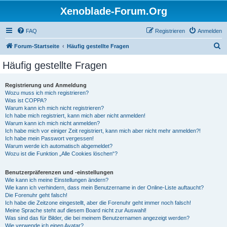
Xenoblade-Forum.Org
FAQ
Registrieren
Anmelden
S
Forum-Startseite
Häufig gestellte Fragen
u
Häufig gestellte Fragen
c
h
Registrierung und Anmeldung
Wozu muss ich mich registrieren?
e
Was ist COPPA?
Warum kann ich mich nicht registrieren?
Ich habe mich registriert, kann mich aber nicht anmelden!
Warum kann ich mich nicht anmelden?
Ich habe mich vor einiger Zeit registriert, kann mich aber nicht mehr anmelden?!
Ich habe mein Passwort vergessen!
Warum werde ich automatisch abgemeldet?
Wozu ist die Funktion „Alle Cookies löschen“?
Benutzerpräferenzen und -einstellungen
Wie kann ich meine Einstellungen ändern?
Wie kann ich verhindern, dass mein Benutzername in der Online-Liste auftaucht?
Die Forenuhr geht falsch!
Ich habe die Zeitzone eingestellt, aber die Forenuhr geht immer noch falsch!
Meine Sprache steht auf diesem Board nicht zur Auswahl!
Was sind das für Bilder, die bei meinem Benutzernamen angezeigt werden?
Wie verwende ich einen Avatar?