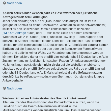
Nach oben
An wen soll ich mich wenden, falls es Beschwerden oder juristische
Anfragen zu diesem Forum gibt?
Jeder Administrator, der auf der „Das Team“-Seite aufgeführt ist, ist ein
geeigneter Kontakt für deine Beschwerde. Wenn du so keine Antwort erhältst,
solltest du den Besitzer der Domain kontaktieren (führe dazu eine
„WHOIS“-Abfrage
durch) oder — falls diese Seite bei einem kostenlosen
Webhoster wie z. B. Yahoo!, free.fr, funpic.de usw. liegt — den Support oder
den Abuse-Kontakt des betreffenden Dienstes. Bitte beachte, dass phpBB
Limited (phpBB.com) und phpBB Deutschland e. V. (phpBB.de)
absolut keinen
Einfluss
auf die Benutzung oder den oder die Benutzer der Forensoftware
haben und dafür in keiner Weise zur Verantwortung herangezogen werden
können. Kontaktiere daher nie phpBB Limited oder phpBB Deutschland e. V. in
Zusammenhang mit jeglichen juristischen Fragen (Unterlassungserklärungen,
Haftungsfragen usw.), die
sich nicht direkt
auf die Websiten phpbb.com,
phpbb.de oder die phpBB-Software selbst beziehen. Falls du phpBB Limited
oder phpBB Deutschland e. V. E-Mails schreibst, die die
Softwarenutzung
durch Dritte
betreffen, so wirst du, wenn überhaupt, höchstens eine knappe
Antwort erhalten.
Nach oben
Wie kann ich einen Administrator des Boards kontaktieren?
Alle Benutzer des Boards können das Kontaktformular nutzen, wenn die
Funktion durch die Board-Administration aktiviert wurde.
Mitglieder des Boards können zusätzlich den Link „Das Team“ verwenden.