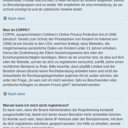
Avatarbilder, Private Nachrichten, E-Mail-Versand an andere Mitglieder, Beitritt
zu Benutzergruppen und so weiter. Wir empfehlen dir eine Anmeldung, da sie
schnell erledigt ist und dir zahlreiche Vorteile bietet.
Nach oben
Was ist COPPA?
COPPA, ausgeschrieben Children’s Online Privacy Protection Act of 1998
(deutsch: Gesetz zum Schutz der Privatsphäre von Kindern im Internet von
1998) ist ein Gesetz in den USA, welches festlegt, dass Websites, die
möglicherweise persönliche Daten von Kindern unter 13 Jahren erheben,
hierzu die Zustimmung der Eltern beziehungsweise des oder der
Erziehungsberechtigten benötigen. Wenn du dir unsicher bist, ob dies auf dich
oder die Website, auf der du dich zu registrieren versuchst, zutrifft, ziehe einen
rechtlichen Beistand zu Rate. Bitte beachte, dass phpBB Limited und der
Besitzer dieses Boards keine Rechtsberatung anbieten kann und nicht die
Anlaufstelle für Rechtsangelegenheiten jeglicher Art ist; außer solchen, die
unter der Frage „An wen soll ich mich wenden, falls es Beschwerden oder
juristische Anfragen zu diesem Forum gibt?“ behandelt werden.
Nach oben
Warum kann ich mich nicht registrieren?
Es kann sein, dass die Board-Administration die Registrierung komplett
ausgeschaltet hat, damit sich keine neuen Benutzer mehr anmelden können.
Es könnte auch sein, dass deine IP-Adresse oder der Benutzername, mit dem
du dich registrieren möchtest, gesperrt wurden. Um Hilfe zu erhalten, wende