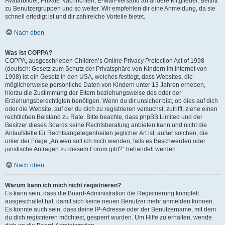
Avatarbilder, Private Nachrichten, E-Mail-Versand an andere Mitglieder, Beitritt
zu Benutzergruppen und so weiter. Wir empfehlen dir eine Anmeldung, da sie
schnell erledigt ist und dir zahlreiche Vorteile bietet.
Nach oben
Was ist COPPA?
COPPA, ausgeschrieben Children’s Online Privacy Protection Act of 1998
(deutsch: Gesetz zum Schutz der Privatsphäre von Kindern im Internet von
1998) ist ein Gesetz in den USA, welches festlegt, dass Websites, die
möglicherweise persönliche Daten von Kindern unter 13 Jahren erheben,
hierzu die Zustimmung der Eltern beziehungsweise des oder der
Erziehungsberechtigten benötigen. Wenn du dir unsicher bist, ob dies auf dich
oder die Website, auf der du dich zu registrieren versuchst, zutrifft, ziehe einen
rechtlichen Beistand zu Rate. Bitte beachte, dass phpBB Limited und der
Besitzer dieses Boards keine Rechtsberatung anbieten kann und nicht die
Anlaufstelle für Rechtsangelegenheiten jeglicher Art ist; außer solchen, die
unter der Frage „An wen soll ich mich wenden, falls es Beschwerden oder
juristische Anfragen zu diesem Forum gibt?“ behandelt werden.
Nach oben
Warum kann ich mich nicht registrieren?
Es kann sein, dass die Board-Administration die Registrierung komplett
ausgeschaltet hat, damit sich keine neuen Benutzer mehr anmelden können.
Es könnte auch sein, dass deine IP-Adresse oder der Benutzername, mit dem
du dich registrieren möchtest, gesperrt wurden. Um Hilfe zu erhalten, wende