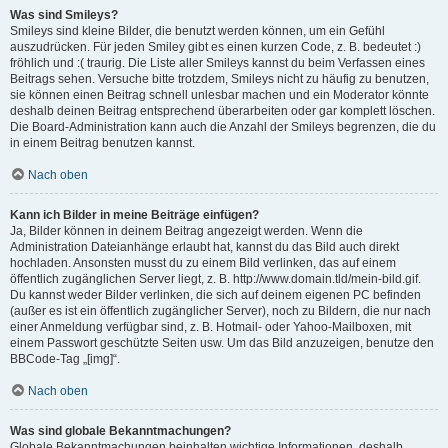
Was sind Smileys?
Smileys sind kleine Bilder, die benutzt werden können, um ein Gefühl
auszudrücken. Für jeden Smiley gibt es einen kurzen Code, z. B. bedeutet :)
fröhlich und :( traurig. Die Liste aller Smileys kannst du beim Verfassen eines
Beitrags sehen. Versuche bitte trotzdem, Smileys nicht zu häufig zu benutzen,
sie können einen Beitrag schnell unlesbar machen und ein Moderator könnte
deshalb deinen Beitrag entsprechend überarbeiten oder gar komplett löschen.
Die Board-Administration kann auch die Anzahl der Smileys begrenzen, die du
in einem Beitrag benutzen kannst.
Nach oben
Kann ich Bilder in meine Beiträge einfügen?
Ja, Bilder können in deinem Beitrag angezeigt werden. Wenn die
Administration Dateianhänge erlaubt hat, kannst du das Bild auch direkt
hochladen. Ansonsten musst du zu einem Bild verlinken, das auf einem
öffentlich zugänglichen Server liegt, z. B. http://www.domain.tld/mein-bild.gif.
Du kannst weder Bilder verlinken, die sich auf deinem eigenen PC befinden
(außer es ist ein öffentlich zugänglicher Server), noch zu Bildern, die nur nach
einer Anmeldung verfügbar sind, z. B. Hotmail- oder Yahoo-Mailboxen, mit
einem Passwort geschützte Seiten usw. Um das Bild anzuzeigen, benutze den
BBCode-Tag „[img]“.
Nach oben
Was sind globale Bekanntmachungen?
Globale Bekanntmachungen beinhalten wichtige Informationen, deshalb