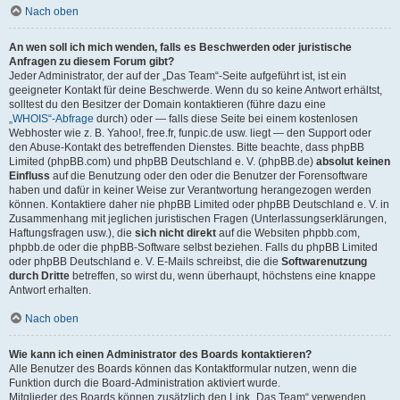
Nach oben
An wen soll ich mich wenden, falls es Beschwerden oder juristische
Anfragen zu diesem Forum gibt?
Jeder Administrator, der auf der „Das Team“-Seite aufgeführt ist, ist ein
geeigneter Kontakt für deine Beschwerde. Wenn du so keine Antwort erhältst,
solltest du den Besitzer der Domain kontaktieren (führe dazu eine
„WHOIS“-Abfrage
durch) oder — falls diese Seite bei einem kostenlosen
Webhoster wie z. B. Yahoo!, free.fr, funpic.de usw. liegt — den Support oder
den Abuse-Kontakt des betreffenden Dienstes. Bitte beachte, dass phpBB
Limited (phpBB.com) und phpBB Deutschland e. V. (phpBB.de)
absolut keinen
Einfluss
auf die Benutzung oder den oder die Benutzer der Forensoftware
haben und dafür in keiner Weise zur Verantwortung herangezogen werden
können. Kontaktiere daher nie phpBB Limited oder phpBB Deutschland e. V. in
Zusammenhang mit jeglichen juristischen Fragen (Unterlassungserklärungen,
Haftungsfragen usw.), die
sich nicht direkt
auf die Websiten phpbb.com,
phpbb.de oder die phpBB-Software selbst beziehen. Falls du phpBB Limited
oder phpBB Deutschland e. V. E-Mails schreibst, die die
Softwarenutzung
durch Dritte
betreffen, so wirst du, wenn überhaupt, höchstens eine knappe
Antwort erhalten.
Nach oben
Wie kann ich einen Administrator des Boards kontaktieren?
Alle Benutzer des Boards können das Kontaktformular nutzen, wenn die
Funktion durch die Board-Administration aktiviert wurde.
Mitglieder des Boards können zusätzlich den Link „Das Team“ verwenden.