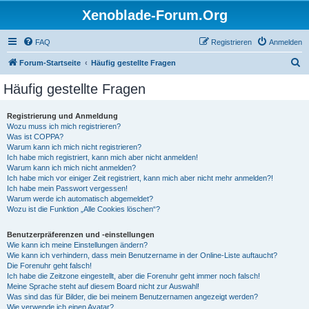
Xenoblade-Forum.Org
FAQ
Registrieren
Anmelden
S
Forum-Startseite
Häufig gestellte Fragen
u
Häufig gestellte Fragen
c
h
Registrierung und Anmeldung
Wozu muss ich mich registrieren?
e
Was ist COPPA?
Warum kann ich mich nicht registrieren?
Ich habe mich registriert, kann mich aber nicht anmelden!
Warum kann ich mich nicht anmelden?
Ich habe mich vor einiger Zeit registriert, kann mich aber nicht mehr anmelden?!
Ich habe mein Passwort vergessen!
Warum werde ich automatisch abgemeldet?
Wozu ist die Funktion „Alle Cookies löschen“?
Benutzerpräferenzen und -einstellungen
Wie kann ich meine Einstellungen ändern?
Wie kann ich verhindern, dass mein Benutzername in der Online-Liste auftaucht?
Die Forenuhr geht falsch!
Ich habe die Zeitzone eingestellt, aber die Forenuhr geht immer noch falsch!
Meine Sprache steht auf diesem Board nicht zur Auswahl!
Was sind das für Bilder, die bei meinem Benutzernamen angezeigt werden?
Wie verwende ich einen Avatar?