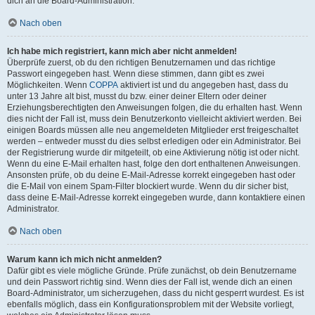
dich an die Board-Administration.
Nach oben
Ich habe mich registriert, kann mich aber nicht anmelden!
Überprüfe zuerst, ob du den richtigen Benutzernamen und das richtige
Passwort eingegeben hast. Wenn diese stimmen, dann gibt es zwei
Möglichkeiten. Wenn
COPPA
aktiviert ist und du angegeben hast, dass du
unter 13 Jahre alt bist, musst du bzw. einer deiner Eltern oder deiner
Erziehungsberechtigten den Anweisungen folgen, die du erhalten hast. Wenn
dies nicht der Fall ist, muss dein Benutzerkonto vielleicht aktiviert werden. Bei
einigen Boards müssen alle neu angemeldeten Mitglieder erst freigeschaltet
werden – entweder musst du dies selbst erledigen oder ein Administrator. Bei
der Registrierung wurde dir mitgeteilt, ob eine Aktivierung nötig ist oder nicht.
Wenn du eine E-Mail erhalten hast, folge den dort enthaltenen Anweisungen.
Ansonsten prüfe, ob du deine E-Mail-Adresse korrekt eingegeben hast oder
die E-Mail von einem Spam-Filter blockiert wurde. Wenn du dir sicher bist,
dass deine E-Mail-Adresse korrekt eingegeben wurde, dann kontaktiere einen
Administrator.
Nach oben
Warum kann ich mich nicht anmelden?
Dafür gibt es viele mögliche Gründe. Prüfe zunächst, ob dein Benutzername
und dein Passwort richtig sind. Wenn dies der Fall ist, wende dich an einen
Board-Administrator, um sicherzugehen, dass du nicht gesperrt wurdest. Es ist
ebenfalls möglich, dass ein Konfigurationsproblem mit der Website vorliegt,