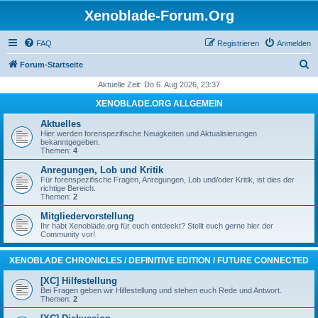
Xenoblade-Forum.Org
FAQ
Registrieren
Anmelden
S
Forum-Startseite
u
Aktuelle Zeit: Do 6. Aug 2026, 23:37
c
XENOBLADE.ORG ALLGEMEIN
h
Aktuelles
e
Hier werden forenspezifische Neuigkeiten und Aktualisierungen
bekanntgegeben.
Themen:
4
Anregungen, Lob und Kritik
Für forenspezifische Fragen, Anregungen, Lob und/oder Kritik, ist dies der
richtige Bereich.
Themen:
2
Mitgliedervorstellung
Ihr habt Xenoblade.org für euch entdeckt? Stellt euch gerne hier der
Community vor!
XENOBLADE CHRONICLES / DEFINITIVE EDITION / FUTURE CONNECTED
[XC] Hilfestellung
Bei Fragen geben wir Hilfestellung und stehen euch Rede und Antwort.
Themen:
2