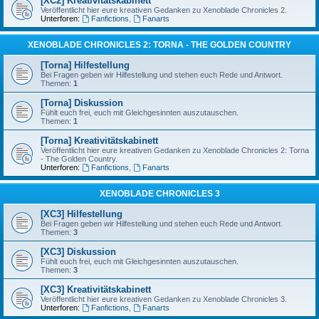
[XC2] Kreativitätskabinett
Veröffentlicht hier eure kreativen Gedanken zu Xenoblade Chronicles 2.
Unterforen:
Fanfictions
,
Fanarts
XENOBLADE CHRONICLES 2: TORNA - THE GOLDEN COUNTRY
[Torna] Hilfestellung
Bei Fragen geben wir Hilfestellung und stehen euch Rede und Antwort.
Themen:
1
[Torna] Diskussion
Fühlt euch frei, euch mit Gleichgesinnten auszutauschen.
Themen:
1
[Torna] Kreativitätskabinett
Veröffentlicht hier eure kreativen Gedanken zu Xenoblade Chronicles 2: Torna
- The Golden Country.
Unterforen:
Fanfictions
,
Fanarts
XENOBLADE CHRONICLES 3
[XC3] Hilfestellung
Bei Fragen geben wir Hilfestellung und stehen euch Rede und Antwort.
Themen:
3
[XC3] Diskussion
Fühlt euch frei, euch mit Gleichgesinnten auszutauschen.
Themen:
3
[XC3] Kreativitätskabinett
Veröffentlicht hier eure kreativen Gedanken zu Xenoblade Chronicles 3.
Unterforen:
Fanfictions
,
Fanarts