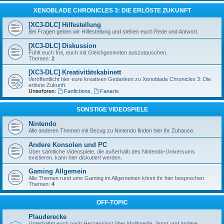
XENOBLADE CHRONICLES 3: DIE ERLÖSTE ZUKUNFT
[XC3-DLC] Hilfestellung
Bei Fragen geben wir Hilfestellung und stehen euch Rede und Antwort.
[XC3-DLC] Diskussion
Fühlt euch frei, euch mit Gleichgesinnten auszutauschen.
Themen:
2
[XC3-DLC] Kreativitätskabinett
Veröffentlicht hier eure kreativen Gedanken zu Xenoblade Chronicles 3: Die
erlöste Zukunft.
Unterforen:
Fanfictions
,
Fanarts
SONSTIGE VIDEOSPIELE
Nintendo
Alle anderen Themen mit Bezug zu Nintendo finden hier ihr Zuhause.
Andere Konsolen und PC
Über sämtliche Videospiele, die außerhalb des Nintendo-Universums
existieren, kann hier diskutiert werden.
Gaming Allgemein
Alle Themen rund ums Gaming im Allgemeinen könnt ihr hier besprechen.
Themen:
4
OFF-TOPIC
Plauderecke
Unterhaltet euch nach Herzenslust über Multimedia, Sport und andere