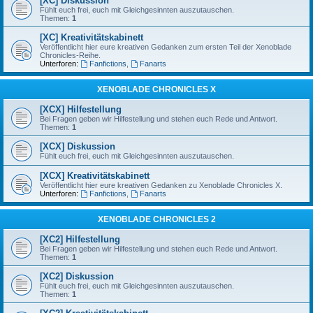
[XC] Diskussion
Fühlt euch frei, euch mit Gleichgesinnten auszutauschen.
Themen:
1
[XC] Kreativitätskabinett
Veröffentlicht hier eure kreativen Gedanken zum ersten Teil der Xenoblade
Chronicles-Reihe.
Unterforen:
Fanfictions
,
Fanarts
XENOBLADE CHRONICLES X
[XCX] Hilfestellung
Bei Fragen geben wir Hilfestellung und stehen euch Rede und Antwort.
Themen:
1
[XCX] Diskussion
Fühlt euch frei, euch mit Gleichgesinnten auszutauschen.
[XCX] Kreativitätskabinett
Veröffentlicht hier eure kreativen Gedanken zu Xenoblade Chronicles X.
Unterforen:
Fanfictions
,
Fanarts
XENOBLADE CHRONICLES 2
[XC2] Hilfestellung
Bei Fragen geben wir Hilfestellung und stehen euch Rede und Antwort.
Themen:
1
[XC2] Diskussion
Fühlt euch frei, euch mit Gleichgesinnten auszutauschen.
Themen:
1