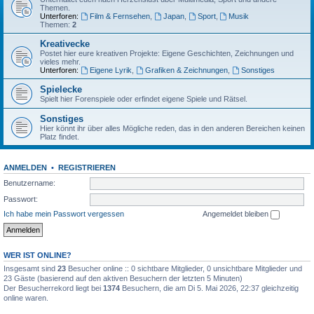
Themen.
Unterforen:
Film & Fernsehen
,
Japan
,
Sport
,
Musik
Themen:
2
Kreativecke
Postet hier eure kreativen Projekte: Eigene Geschichten, Zeichnungen und
vieles mehr.
Unterforen:
Eigene Lyrik
,
Grafiken & Zeichnungen
,
Sonstiges
Spielecke
Spielt hier Forenspiele oder erfindet eigene Spiele und Rätsel.
Sonstiges
Hier könnt ihr über alles Mögliche reden, das in den anderen Bereichen keinen
Platz findet.
ANMELDEN
•
REGISTRIEREN
Benutzername:
Passwort:
Ich habe mein Passwort vergessen
Angemeldet bleiben
WER IST ONLINE?
Insgesamt sind
23
Besucher online :: 0 sichtbare Mitglieder, 0 unsichtbare Mitglieder und
23 Gäste (basierend auf den aktiven Besuchern der letzten 5 Minuten)
Der Besucherrekord liegt bei
1374
Besuchern, die am Di 5. Mai 2026, 22:37 gleichzeitig
online waren.