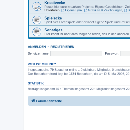
Kreativecke
Postet hier eure kreativen Projekte: Eigene Geschichten, Ze
Unterforen:
Eigene Lyrik
,
Grafiken & Zeichnungen
,
S
Spielecke
Spielt hier Forenspiele oder erfindet eigene Spiele und Rätsel
Sonstiges
Hier könnt ihr über alles Mögliche reden, das in den anderen 
ANMELDEN
•
REGISTRIEREN
Benutzername:
Passwort:
WER IST ONLINE?
Insgesamt sind
79
Besucher online :: 0 sichtbare Mitglieder, 0 unsichtba
Der Besucherrekord liegt bei
1374
Besuchern, die am Di 5. Mai 2026, 22:3
STATISTIK
Beiträge insgesamt
69
• Themen insgesamt
20
• Mitglieder insgesamt
20
Forum-Startseite