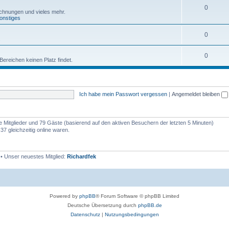
0
ichnungen und vieles mehr.
onstiges
0
.
0
Bereichen keinen Platz findet.
Ich habe mein Passwort vergessen
|
Angemeldet bleiben
re Mitglieder und 79 Gäste (basierend auf den aktiven Besuchern der letzten 5 Minuten)
7 gleichzeitig online waren.
• Unser neuestes Mitglied:
Richardfek
Powered by
phpBB
® Forum Software © phpBB Limited
Deutsche Übersetzung durch
phpBB.de
Datenschutz
|
Nutzungsbedingungen