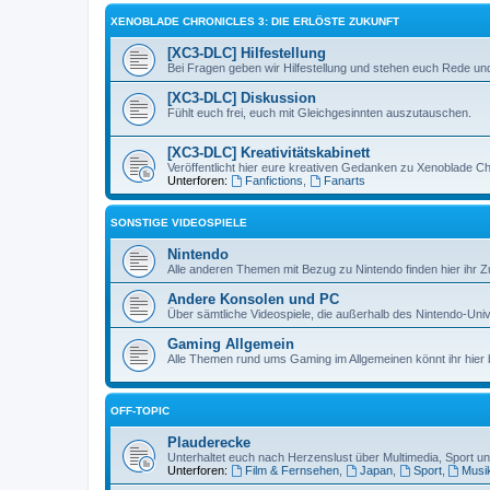
XENOBLADE CHRONICLES 3: DIE ERLÖSTE ZUKUNFT
[XC3-DLC] Hilfestellung
Bei Fragen geben wir Hilfestellung und stehen euch Rede und
[XC3-DLC] Diskussion
Fühlt euch frei, euch mit Gleichgesinnten auszutauschen.
[XC3-DLC] Kreativitätskabinett
Veröffentlicht hier eure kreativen Gedanken zu Xenoblade Chr
Unterforen:
Fanfictions
,
Fanarts
SONSTIGE VIDEOSPIELE
Nintendo
Alle anderen Themen mit Bezug zu Nintendo finden hier ihr 
Andere Konsolen und PC
Über sämtliche Videospiele, die außerhalb des Nintendo-Univ
Gaming Allgemein
Alle Themen rund ums Gaming im Allgemeinen könnt ihr hier
OFF-TOPIC
Plauderecke
Unterhaltet euch nach Herzenslust über Multimedia, Sport 
Unterforen:
Film & Fernsehen
,
Japan
,
Sport
,
Musi