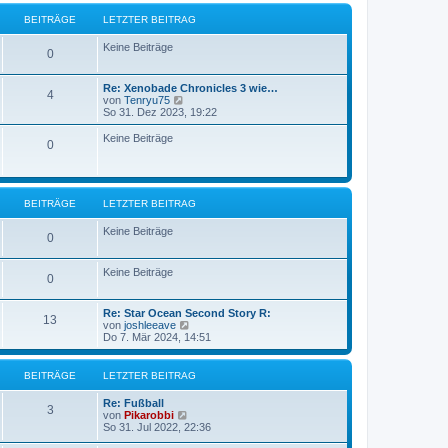
r
B
BEITRÄGE
LETZTER BEITRAG
a
e
g
i
Keine Beiträge
t
0
r
a
g
Re: Xenobade Chronicles 3 wie…
4
N
von
Tenryu75
e
So 31. Dez 2023, 19:22
u
e
Keine Beiträge
0
s
t
e
r
B
BEITRÄGE
LETZTER BEITRAG
e
i
Keine Beiträge
t
0
r
a
g
Keine Beiträge
0
Re: Star Ocean Second Story R:
13
N
von
joshleeave
e
Do 7. Mär 2024, 14:51
u
e
s
BEITRÄGE
LETZTER BEITRAG
t
e
Re: Fußball
r
3
N
von
Pikarobbi
B
e
So 31. Jul 2022, 22:36
e
u
i