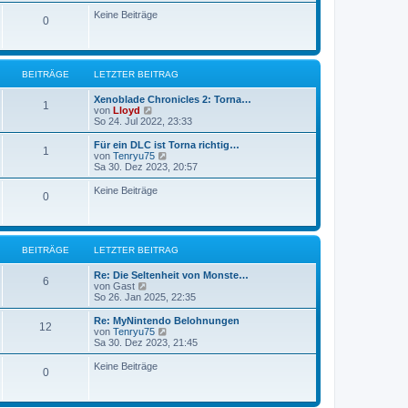
u
r
e
Keine Beiträge
0
B
s
e
t
i
e
t
r
r
B
BEITRÄGE
LETZTER BEITRAG
a
e
g
i
Xenoblade Chronicles 2: Torna…
t
1
N
von
Lloyd
r
e
So 24. Jul 2022, 23:33
a
u
g
e
Für ein DLC ist Torna richtig…
1
s
N
von
Tenryu75
t
e
Sa 30. Dez 2023, 20:57
e
u
r
e
Keine Beiträge
0
B
s
e
t
i
e
t
r
r
B
BEITRÄGE
LETZTER BEITRAG
a
e
g
i
Re: Die Seltenheit von Monste…
t
6
N
von
Gast
r
e
So 26. Jan 2025, 22:35
a
u
g
e
Re: MyNintendo Belohnungen
12
s
N
von
Tenryu75
t
e
Sa 30. Dez 2023, 21:45
e
u
r
e
Keine Beiträge
0
B
s
e
t
i
e
t
r