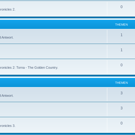
0
ronicles 2.
THEMEN
1
 Antwort.
1
0
ronicles 2: Torna - The Golden Country.
THEMEN
3
 Antwort.
3
0
ronicles 3.