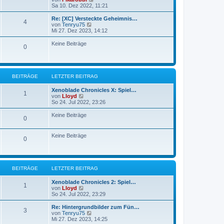
e
Sa 10. Dez 2022, 11:21
r
u
a
e
g
Re: [XC] Versteckte Geheimnis…
4
s
N
von
Tenryu75
t
e
Mi 27. Dez 2023, 14:12
e
u
r
e
Keine Beiträge
0
B
s
e
t
i
e
t
r
r
B
BEITRÄGE
LETZTER BEITRAG
a
e
g
i
Xenoblade Chronicles X: Spiel…
t
1
N
von
Lloyd
r
e
So 24. Jul 2022, 23:26
a
u
g
e
Keine Beiträge
0
s
t
e
Keine Beiträge
r
0
B
e
i
t
r
BEITRÄGE
LETZTER BEITRAG
a
g
Xenoblade Chronicles 2: Spiel…
1
N
von
Lloyd
e
So 24. Jul 2022, 23:29
u
e
Re: Hintergrundbilder zum Fün…
3
s
N
von
Tenryu75
t
e
Mi 27. Dez 2023, 14:25
e