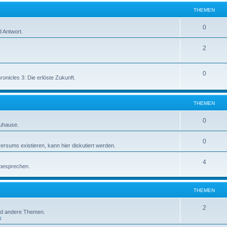
THEMEN
0
 Antwort.
2
0
onicles 3: Die erlöste Zukunft.
THEMEN
0
Zuhause.
0
ersums existieren, kann hier diskutiert werden.
4
 besprechen.
THEMEN
2
und andere Themen.
k