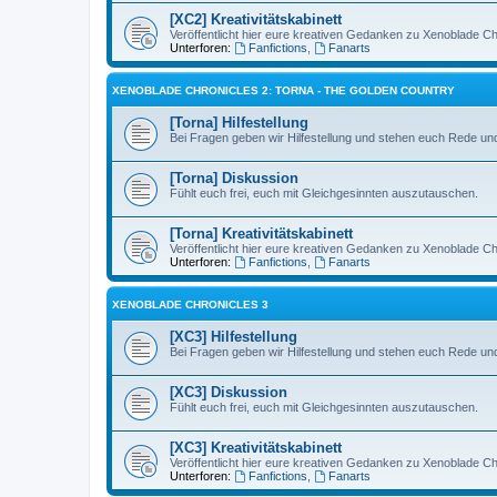
[XC2] Kreativitätskabinett
Veröffentlicht hier eure kreativen Gedanken zu Xenoblade Ch
Unterforen:
Fanfictions
,
Fanarts
XENOBLADE CHRONICLES 2: TORNA - THE GOLDEN COUNTRY
[Torna] Hilfestellung
Bei Fragen geben wir Hilfestellung und stehen euch Rede und
[Torna] Diskussion
Fühlt euch frei, euch mit Gleichgesinnten auszutauschen.
[Torna] Kreativitätskabinett
Veröffentlicht hier eure kreativen Gedanken zu Xenoblade Ch
Unterforen:
Fanfictions
,
Fanarts
XENOBLADE CHRONICLES 3
[XC3] Hilfestellung
Bei Fragen geben wir Hilfestellung und stehen euch Rede und
[XC3] Diskussion
Fühlt euch frei, euch mit Gleichgesinnten auszutauschen.
[XC3] Kreativitätskabinett
Veröffentlicht hier eure kreativen Gedanken zu Xenoblade Ch
Unterforen:
Fanfictions
,
Fanarts