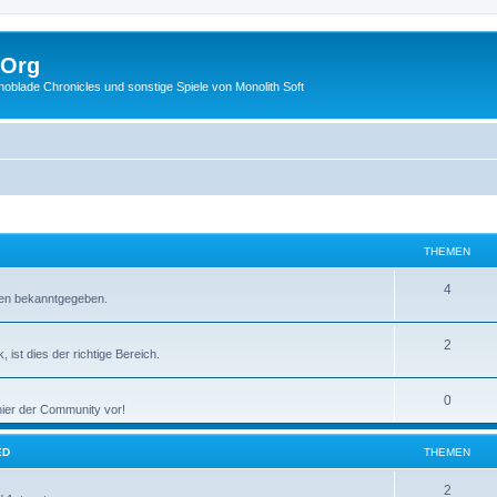
.Org
lade Chronicles und sonstige Spiele von Monolith Soft
THEMEN
4
ngen bekanntgegeben.
2
 ist dies der richtige Bereich.
0
hier der Community vor!
ED
THEMEN
2