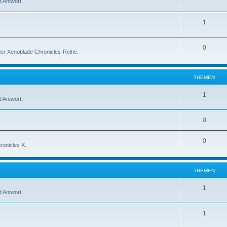
 Antwort.
1
0
 der Xenoblade Chronicles-Reihe.
THEMEN
1
 Antwort.
0
0
ronicles X.
THEMEN
1
 Antwort.
1