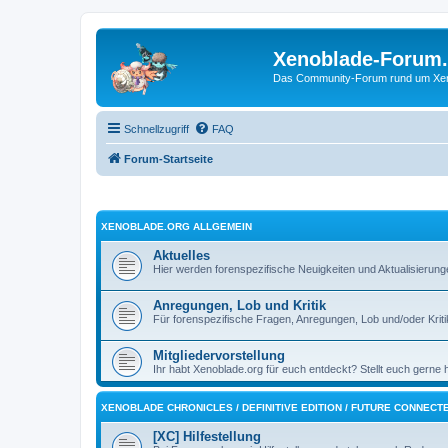
Xenoblade-Forum
Das Community-Forum rund um Xenob
Schnellzugriff
FAQ
Forum-Startseite
XENOBLADE.ORG ALLGEMEIN
Aktuelles
Hier werden forenspezifische Neuigkeiten und Aktualisieru
Anregungen, Lob und Kritik
Für forenspezifische Fragen, Anregungen, Lob und/oder Kritik,
Mitgliedervorstellung
Ihr habt Xenoblade.org für euch entdeckt? Stellt euch gerne 
XENOBLADE CHRONICLES / DEFINITIVE EDITION / FUTURE CONNECT
[XC] Hilfestellung