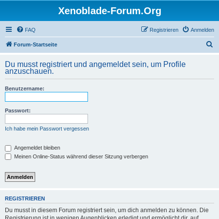
Xenoblade-Forum.Org
FAQ
Registrieren
Anmelden
S
Forum-Startseite
u
Du musst registriert und angemeldet sein, um Profile
c
anzuschauen.
h
Benutzername:
e
Passwort:
Ich habe mein Passwort vergessen
Angemeldet bleiben
Meinen Online-Status während dieser Sitzung verbergen
REGISTRIEREN
Du musst in diesem Forum registriert sein, um dich anmelden zu können. Die
Registrierung ist in wenigen Augenblicken erledigt und ermöglicht dir, auf