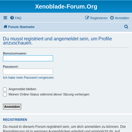
Xenoblade-Forum.Org
FAQ
Registrieren
Anmelden
S
Forum-Startseite
u
Du musst registriert und angemeldet sein, um Profile
c
anzuschauen.
h
Benutzername:
e
Passwort:
Ich habe mein Passwort vergessen
Angemeldet bleiben
Meinen Online-Status während dieser Sitzung verbergen
REGISTRIEREN
Du musst in diesem Forum registriert sein, um dich anmelden zu können. Die
Registrierung ist in wenigen Augenblicken erledigt und ermöglicht dir, auf