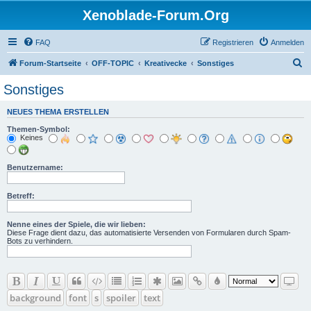
Xenoblade-Forum.Org
FAQ
Registrieren
Anmelden
S
Forum-Startseite
OFF-TOPIC
Kreativecke
Sonstiges
u
Sonstiges
c
NEUES THEMA ERSTELLEN
h
Themen-Symbol:
e
Keines
Benutzername:
Betreff:
Nenne eines der Spiele, die wir lieben:
Diese Frage dient dazu, das automatisierte Versenden von Formularen durch Spam-
Bots zu verhindern.
background
font
s
spoiler
text