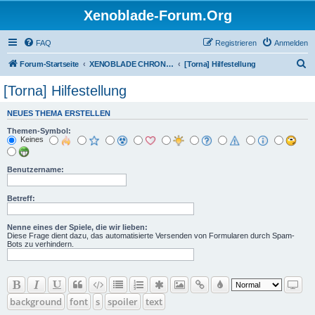
Xenoblade-Forum.Org
FAQ
Registrieren
Anmelden
S
Forum-Startseite
XENOBLADE CHRONICLES 2: TORNA - THE GOLDEN COUNTRY
[Torna] Hilfestellung
u
[Torna] Hilfestellung
c
NEUES THEMA ERSTELLEN
h
Themen-Symbol:
e
Keines
Benutzername:
Betreff:
Nenne eines der Spiele, die wir lieben:
Diese Frage dient dazu, das automatisierte Versenden von Formularen durch Spam-
Bots zu verhindern.
background
font
s
spoiler
text