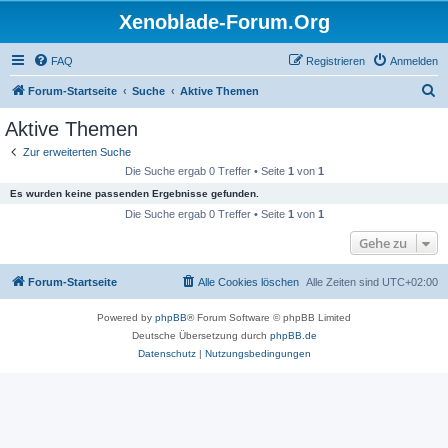
Xenoblade-Forum.Org
FAQ
Registrieren
Anmelden
S
Forum-Startseite
Suche
Aktive Themen
u
Aktive Themen
c
Zur erweiterten Suche
h
Die Suche ergab 0 Treffer • Seite
1
von
1
e
Es wurden keine passenden Ergebnisse gefunden.
Die Suche ergab 0 Treffer • Seite
1
von
1
Gehe zu
Forum-Startseite
Alle Cookies löschen
Alle Zeiten sind
UTC+02:00
Powered by
phpBB
® Forum Software © phpBB Limited
Deutsche Übersetzung durch
phpBB.de
Datenschutz
|
Nutzungsbedingungen