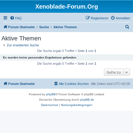
Xenoblade-Forum.Org
FAQ
Registrieren
Anmelden
S
Forum-Startseite
Suche
Aktive Themen
u
Aktive Themen
c
Zur erweiterten Suche
h
Die Suche ergab 0 Treffer • Seite
1
von
1
e
Es wurden keine passenden Ergebnisse gefunden.
Die Suche ergab 0 Treffer • Seite
1
von
1
Gehe zu
Forum-Startseite
Alle Cookies löschen
Alle Zeiten sind
UTC+02:00
Powered by
phpBB
® Forum Software © phpBB Limited
Deutsche Übersetzung durch
phpBB.de
Datenschutz
|
Nutzungsbedingungen