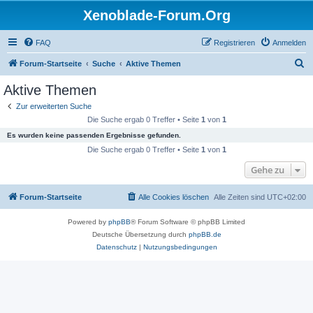
Xenoblade-Forum.Org
FAQ
Registrieren
Anmelden
S
Forum-Startseite
Suche
Aktive Themen
u
Aktive Themen
c
Zur erweiterten Suche
h
Die Suche ergab 0 Treffer • Seite
1
von
1
e
Es wurden keine passenden Ergebnisse gefunden.
Die Suche ergab 0 Treffer • Seite
1
von
1
Gehe zu
Forum-Startseite
Alle Cookies löschen
Alle Zeiten sind
UTC+02:00
Powered by
phpBB
® Forum Software © phpBB Limited
Deutsche Übersetzung durch
phpBB.de
Datenschutz
|
Nutzungsbedingungen