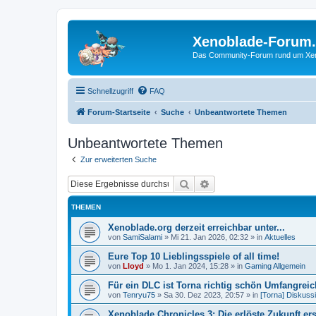
Xenoblade-Forum
Das Community-Forum rund um Xenob
Schnellzugriff
FAQ
Forum-Startseite
Suche
Unbeantwortete Themen
Unbeantwortete Themen
Zur erweiterten Suche
Suche
Erweiterte Suche
THEMEN
Xenoblade.org derzeit erreichbar unter...
von
SamiSalami
»
Mi 21. Jan 2026, 02:32
» in
Aktuelles
Eure Top 10 Lieblingsspiele of all time!
von
Lloyd
»
Mo 1. Jan 2024, 15:28
» in
Gaming Allgemein
Für ein DLC ist Torna richtig schön Umfangreic
von
Tenryu75
»
Sa 30. Dez 2023, 20:57
» in
[Torna] Diskuss
Xenoblade Chronicles 3: Die erlöste Zukunft ers