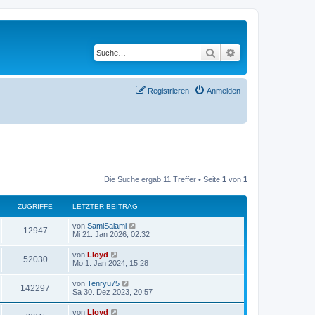
Suche
Erweiterte Suche
Registrieren
Anmelden
Die Suche ergab 11 Treffer • Seite
1
von
1
ZUGRIFFE
LETZTER BEITRAG
von
SamiSalami
12947
Mi 21. Jan 2026, 02:32
von
Lloyd
52030
Mo 1. Jan 2024, 15:28
von
Tenryu75
142297
Sa 30. Dez 2023, 20:57
von
Lloyd