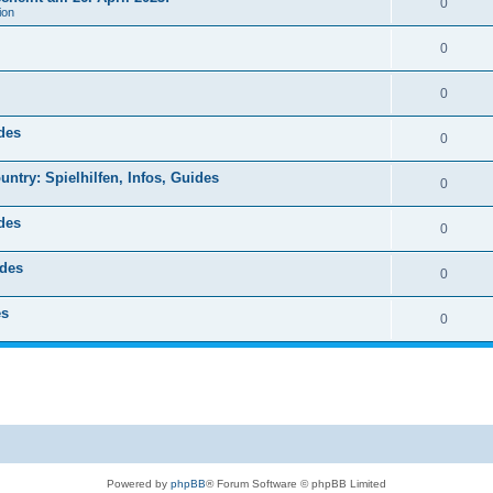
0
ion
0
0
ides
0
ntry: Spielhilfen, Infos, Guides
0
ides
0
ides
0
es
0
Powered by
phpBB
® Forum Software © phpBB Limited