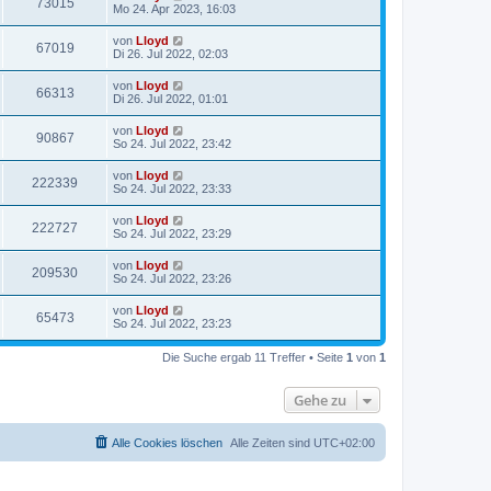
73015
Mo 24. Apr 2023, 16:03
von
Lloyd
67019
Di 26. Jul 2022, 02:03
von
Lloyd
66313
Di 26. Jul 2022, 01:01
von
Lloyd
90867
So 24. Jul 2022, 23:42
von
Lloyd
222339
So 24. Jul 2022, 23:33
von
Lloyd
222727
So 24. Jul 2022, 23:29
von
Lloyd
209530
So 24. Jul 2022, 23:26
von
Lloyd
65473
So 24. Jul 2022, 23:23
Die Suche ergab 11 Treffer • Seite
1
von
1
Gehe zu
Alle Cookies löschen
Alle Zeiten sind
UTC+02:00