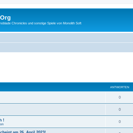
.Org
lade Chronicles und sonstige Spiele von Monolith Soft
ANTWORTEN
0
0
h !
0
ion
cheint am 26. April 2023!