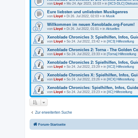
von
Lloyd
»
Mo 24. Apr 2023, 16:03
» in
[XC3-DLC] Diskuss
Eure liebsten und unliebsten Musikgenres
von
Lloyd
»
Di 26. Jul 2022, 02:03
» in
Musik
Willkommen im neuen Xenoblade.org-Forum!
von
Lloyd
»
Di 26. Jul 2022, 01:01
» in
Aktuelles
Xenoblade Chronicles 3: Spielhilfen, Infos, Gu
von
Lloyd
»
So 24. Jul 2022, 23:42
» in
[XC3] Hilfestellung
Xenoblade Chronicles 2: Torna - The Golden Cou
von
Lloyd
»
So 24. Jul 2022, 23:33
» in
[Torna] Hilfestellung
Xenoblade Chronicles 2: Spielhilfen, Infos, Gu
von
Lloyd
»
So 24. Jul 2022, 23:29
» in
[XC2] Hilfestellung
Xenoblade Chronicles X: Spielhilfen, Infos, Gu
von
Lloyd
»
So 24. Jul 2022, 23:26
» in
[XCX] Hilfestellung
Xenoblade Chronicles: Spielhilfen, Infos, Guid
von
Lloyd
»
So 24. Jul 2022, 23:23
» in
[XC] Hilfestellung
Zur erweiterten Suche
Forum-Startseite