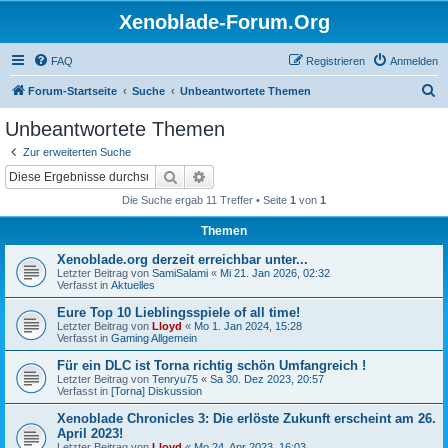
Xenoblade-Forum.Org
FAQ
Registrieren
Anmelden
S
Forum-Startseite
Suche
Unbeantwortete Themen
u
Unbeantwortete Themen
c
Zur erweiterten Suche
h
Suche
Erweiterte Suche
e
Die Suche ergab 11 Treffer • Seite
1
von
1
Themen
Xenoblade.org derzeit erreichbar unter...
Letzter Beitrag von
SamiSalami
«
Mi 21. Jan 2026, 02:32
Verfasst in
Aktuelles
Eure Top 10 Lieblingsspiele of all time!
Letzter Beitrag von
Lloyd
«
Mo 1. Jan 2024, 15:28
Verfasst in
Gaming Allgemein
Für ein DLC ist Torna richtig schön Umfangreich !
Letzter Beitrag von
Tenryu75
«
Sa 30. Dez 2023, 20:57
Verfasst in
[Torna] Diskussion
Xenoblade Chronicles 3: Die erlöste Zukunft erscheint am 26.
April 2023!
Letzter Beitrag von
Lloyd
«
Mo 24. Apr 2023, 16:03