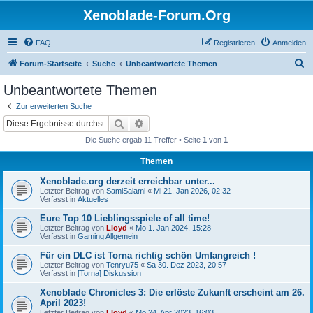
Xenoblade-Forum.Org
FAQ
Registrieren
Anmelden
S
Forum-Startseite
Suche
Unbeantwortete Themen
u
Unbeantwortete Themen
c
Zur erweiterten Suche
h
Suche
Erweiterte Suche
e
Die Suche ergab 11 Treffer • Seite
1
von
1
Themen
Xenoblade.org derzeit erreichbar unter...
Letzter Beitrag von
SamiSalami
«
Mi 21. Jan 2026, 02:32
Verfasst in
Aktuelles
Eure Top 10 Lieblingsspiele of all time!
Letzter Beitrag von
Lloyd
«
Mo 1. Jan 2024, 15:28
Verfasst in
Gaming Allgemein
Für ein DLC ist Torna richtig schön Umfangreich !
Letzter Beitrag von
Tenryu75
«
Sa 30. Dez 2023, 20:57
Verfasst in
[Torna] Diskussion
Xenoblade Chronicles 3: Die erlöste Zukunft erscheint am 26.
April 2023!
Letzter Beitrag von
Lloyd
«
Mo 24. Apr 2023, 16:03