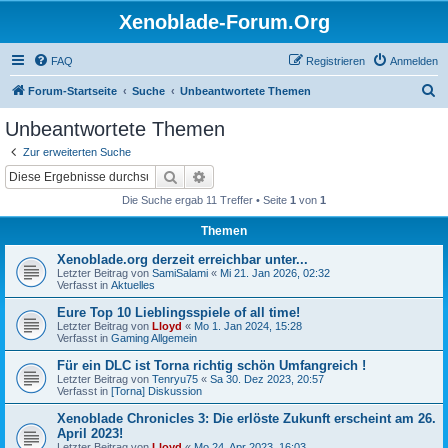
Xenoblade-Forum.Org
FAQ
Registrieren
Anmelden
S
Forum-Startseite
Suche
Unbeantwortete Themen
u
Unbeantwortete Themen
c
Zur erweiterten Suche
h
Suche
Erweiterte Suche
e
Die Suche ergab 11 Treffer • Seite
1
von
1
Themen
Xenoblade.org derzeit erreichbar unter...
Letzter Beitrag von
SamiSalami
«
Mi 21. Jan 2026, 02:32
Verfasst in
Aktuelles
Eure Top 10 Lieblingsspiele of all time!
Letzter Beitrag von
Lloyd
«
Mo 1. Jan 2024, 15:28
Verfasst in
Gaming Allgemein
Für ein DLC ist Torna richtig schön Umfangreich !
Letzter Beitrag von
Tenryu75
«
Sa 30. Dez 2023, 20:57
Verfasst in
[Torna] Diskussion
Xenoblade Chronicles 3: Die erlöste Zukunft erscheint am 26.
April 2023!
Letzter Beitrag von
Lloyd
«
Mo 24. Apr 2023, 16:03