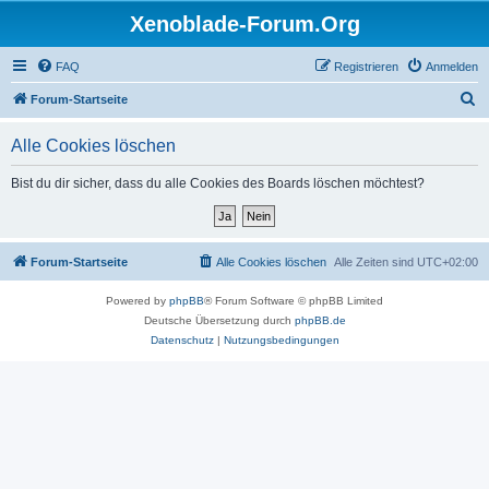
Xenoblade-Forum.Org
FAQ
Registrieren
Anmelden
S
Forum-Startseite
u
Alle Cookies löschen
c
h
Bist du dir sicher, dass du alle Cookies des Boards löschen möchtest?
e
Forum-Startseite
Alle Cookies löschen
Alle Zeiten sind
UTC+02:00
Powered by
phpBB
® Forum Software © phpBB Limited
Deutsche Übersetzung durch
phpBB.de
Datenschutz
|
Nutzungsbedingungen