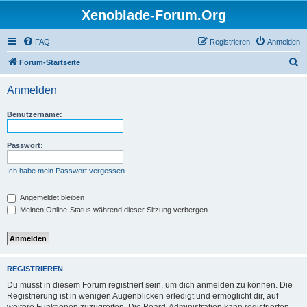
Xenoblade-Forum.Org
FAQ
Registrieren
Anmelden
S
Forum-Startseite
u
Anmelden
c
h
Benutzername:
e
Passwort:
Ich habe mein Passwort vergessen
Angemeldet bleiben
Meinen Online-Status während dieser Sitzung verbergen
REGISTRIEREN
Du musst in diesem Forum registriert sein, um dich anmelden zu können. Die
Registrierung ist in wenigen Augenblicken erledigt und ermöglicht dir, auf
weitere Funktionen zuzugreifen. Die Board-Administration kann registrierten