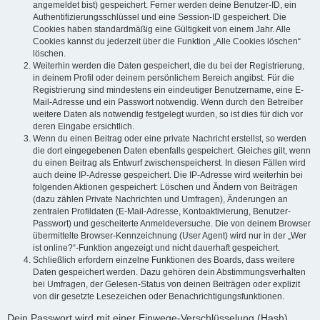
angemeldet bist) gespeichert. Ferner werden deine Benutzer-ID, ein
Authentifizierungsschlüssel und eine Session-ID gespeichert. Die
Cookies haben standardmäßig eine Gültigkeit von einem Jahr. Alle
Cookies kannst du jederzeit über die Funktion „Alle Cookies löschen“
löschen.
Weiterhin werden die Daten gespeichert, die du bei der Registrierung,
in deinem Profil oder deinem persönlichem Bereich angibst. Für die
Registrierung sind mindestens ein eindeutiger Benutzername, eine E-
Mail-Adresse und ein Passwort notwendig. Wenn durch den Betreiber
weitere Daten als notwendig festgelegt wurden, so ist dies für dich vor
deren Eingabe ersichtlich.
Wenn du einen Beitrag oder eine private Nachricht erstellst, so werden
die dort eingegebenen Daten ebenfalls gespeichert. Gleiches gilt, wenn
du einen Beitrag als Entwurf zwischenspeicherst. In diesen Fällen wird
auch deine IP-Adresse gespeichert. Die IP-Adresse wird weiterhin bei
folgenden Aktionen gespeichert: Löschen und Ändern von Beiträgen
(dazu zählen Private Nachrichten und Umfragen), Änderungen an
zentralen Profildaten (E-Mail-Adresse, Kontoaktivierung, Benutzer-
Passwort) und gescheiterte Anmeldeversuche. Die von deinem Browser
übermittelte Browser-Kennzeichnung (User Agent) wird nur in der „Wer
ist online?“-Funktion angezeigt und nicht dauerhaft gespeichert.
Schließlich erfordern einzelne Funktionen des Boards, dass weitere
Daten gespeichert werden. Dazu gehören dein Abstimmungsverhalten
bei Umfragen, der Gelesen-Status von deinen Beiträgen oder explizit
von dir gesetzte Lesezeichen oder Benachrichtigungsfunktionen.
Dein Passwort wird mit einer Einwege-Verschlüsselung (Hash)