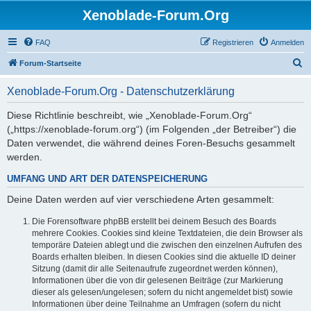
Xenoblade-Forum.Org
FAQ
Registrieren
Anmelden
S
Forum-Startseite
u
Xenoblade-Forum.Org - Datenschutzerklärung
c
h
Diese Richtlinie beschreibt, wie „Xenoblade-Forum.Org“
(„https://xenoblade-forum.org“) (im Folgenden „der Betreiber“) die
e
Daten verwendet, die während deines Foren-Besuchs gesammelt
werden.
UMFANG UND ART DER DATENSPEICHERUNG
Deine Daten werden auf vier verschiedene Arten gesammelt:
Die Forensoftware phpBB erstellt bei deinem Besuch des Boards
mehrere Cookies. Cookies sind kleine Textdateien, die dein Browser als
temporäre Dateien ablegt und die zwischen den einzelnen Aufrufen des
Boards erhalten bleiben. In diesen Cookies sind die aktuelle ID deiner
Sitzung (damit dir alle Seitenaufrufe zugeordnet werden können),
Informationen über die von dir gelesenen Beiträge (zur Markierung
dieser als gelesen/ungelesen; sofern du nicht angemeldet bist) sowie
Informationen über deine Teilnahme an Umfragen (sofern du nicht