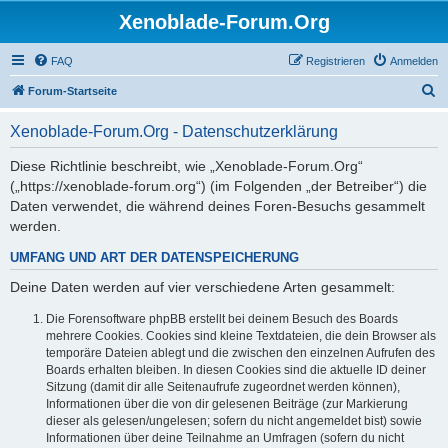
Xenoblade-Forum.Org
FAQ
Registrieren
Anmelden
S
Forum-Startseite
u
Xenoblade-Forum.Org - Datenschutzerklärung
c
h
Diese Richtlinie beschreibt, wie „Xenoblade-Forum.Org“
(„https://xenoblade-forum.org“) (im Folgenden „der Betreiber“) die
e
Daten verwendet, die während deines Foren-Besuchs gesammelt
werden.
UMFANG UND ART DER DATENSPEICHERUNG
Deine Daten werden auf vier verschiedene Arten gesammelt:
Die Forensoftware phpBB erstellt bei deinem Besuch des Boards
mehrere Cookies. Cookies sind kleine Textdateien, die dein Browser als
temporäre Dateien ablegt und die zwischen den einzelnen Aufrufen des
Boards erhalten bleiben. In diesen Cookies sind die aktuelle ID deiner
Sitzung (damit dir alle Seitenaufrufe zugeordnet werden können),
Informationen über die von dir gelesenen Beiträge (zur Markierung
dieser als gelesen/ungelesen; sofern du nicht angemeldet bist) sowie
Informationen über deine Teilnahme an Umfragen (sofern du nicht