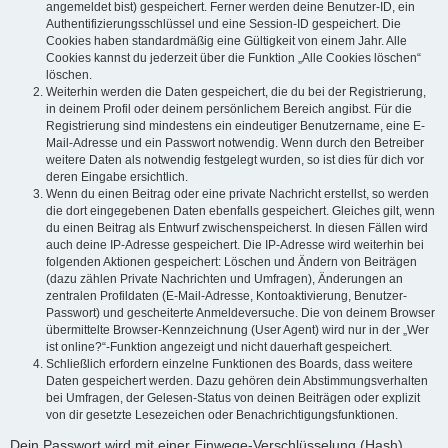
angemeldet bist) gespeichert. Ferner werden deine Benutzer-ID, ein
Authentifizierungsschlüssel und eine Session-ID gespeichert. Die
Cookies haben standardmäßig eine Gültigkeit von einem Jahr. Alle
Cookies kannst du jederzeit über die Funktion „Alle Cookies löschen“
löschen.
Weiterhin werden die Daten gespeichert, die du bei der Registrierung,
in deinem Profil oder deinem persönlichem Bereich angibst. Für die
Registrierung sind mindestens ein eindeutiger Benutzername, eine E-
Mail-Adresse und ein Passwort notwendig. Wenn durch den Betreiber
weitere Daten als notwendig festgelegt wurden, so ist dies für dich vor
deren Eingabe ersichtlich.
Wenn du einen Beitrag oder eine private Nachricht erstellst, so werden
die dort eingegebenen Daten ebenfalls gespeichert. Gleiches gilt, wenn
du einen Beitrag als Entwurf zwischenspeicherst. In diesen Fällen wird
auch deine IP-Adresse gespeichert. Die IP-Adresse wird weiterhin bei
folgenden Aktionen gespeichert: Löschen und Ändern von Beiträgen
(dazu zählen Private Nachrichten und Umfragen), Änderungen an
zentralen Profildaten (E-Mail-Adresse, Kontoaktivierung, Benutzer-
Passwort) und gescheiterte Anmeldeversuche. Die von deinem Browser
übermittelte Browser-Kennzeichnung (User Agent) wird nur in der „Wer
ist online?“-Funktion angezeigt und nicht dauerhaft gespeichert.
Schließlich erfordern einzelne Funktionen des Boards, dass weitere
Daten gespeichert werden. Dazu gehören dein Abstimmungsverhalten
bei Umfragen, der Gelesen-Status von deinen Beiträgen oder explizit
von dir gesetzte Lesezeichen oder Benachrichtigungsfunktionen.
Dein Passwort wird mit einer Einwege-Verschlüsselung (Hash)