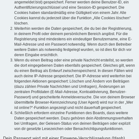
angemeldet bist) gespeichert. Ferner werden deine Benutzer-ID, ein
Authentifizierungsschlüssel und eine Session-ID gespeichert. Die
Cookies haben standardmäßig eine Gültigkeit von einem Jahr. Alle
Cookies kannst du jederzeit über die Funktion „Alle Cookies löschen“
löschen.
Weiterhin werden die Daten gespeichert, die du bei der Registrierung,
in deinem Profil oder deinem persönlichem Bereich angibst. Für die
Registrierung sind mindestens ein eindeutiger Benutzername, eine E-
Mail-Adresse und ein Passwort notwendig. Wenn durch den Betreiber
weitere Daten als notwendig festgelegt wurden, so ist dies für dich vor
deren Eingabe ersichtlich.
Wenn du einen Beitrag oder eine private Nachricht erstellst, so werden
die dort eingegebenen Daten ebenfalls gespeichert. Gleiches gilt, wenn
du einen Beitrag als Entwurf zwischenspeicherst. In diesen Fällen wird
auch deine IP-Adresse gespeichert. Die IP-Adresse wird weiterhin bei
folgenden Aktionen gespeichert: Löschen und Ändern von Beiträgen
(dazu zählen Private Nachrichten und Umfragen), Änderungen an
zentralen Profildaten (E-Mail-Adresse, Kontoaktivierung, Benutzer-
Passwort) und gescheiterte Anmeldeversuche. Die von deinem Browser
übermittelte Browser-Kennzeichnung (User Agent) wird nur in der „Wer
ist online?“-Funktion angezeigt und nicht dauerhaft gespeichert.
Schließlich erfordern einzelne Funktionen des Boards, dass weitere
Daten gespeichert werden. Dazu gehören dein Abstimmungsverhalten
bei Umfragen, der Gelesen-Status von deinen Beiträgen oder explizit
von dir gesetzte Lesezeichen oder Benachrichtigungsfunktionen.
Dein Passwort wird mit einer Einwege-Verschlüsselung (Hash)