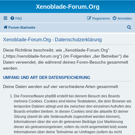
Xenoblade-Forum.Org
FAQ
Registrieren
Anmelden
S
Forum-Startseite
u
Xenoblade-Forum.Org - Datenschutzerklärung
c
h
Diese Richtlinie beschreibt, wie „Xenoblade-Forum.Org“
(„https://xenoblade-forum.org“) (im Folgenden „der Betreiber“) die
e
Daten verwendet, die während deines Foren-Besuchs gesammelt
werden.
UMFANG UND ART DER DATENSPEICHERUNG
Deine Daten werden auf vier verschiedene Arten gesammelt:
Die Forensoftware phpBB erstellt bei deinem Besuch des Boards
mehrere Cookies. Cookies sind kleine Textdateien, die dein Browser als
temporäre Dateien ablegt und die zwischen den einzelnen Aufrufen des
Boards erhalten bleiben. In diesen Cookies sind die aktuelle ID deiner
Sitzung (damit dir alle Seitenaufrufe zugeordnet werden können),
Informationen über die von dir gelesenen Beiträge (zur Markierung
dieser als gelesen/ungelesen; sofern du nicht angemeldet bist) sowie
Informationen über deine Teilnahme an Umfragen (sofern du nicht