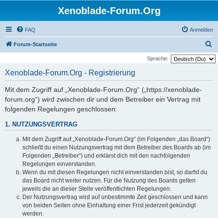
Xenoblade-Forum.Org
FAQ
Anmelden
S
Forum-Startseite
u
Sprache:
c
Xenoblade-Forum.Org - Registrierung
h
Mit dem Zugriff auf „Xenoblade-Forum.Org“ („https://xenoblade-
e
forum.org“) wird zwischen dir und dem Betreiber ein Vertrag mit
folgenden Regelungen geschlossen:
1. NUTZUNGSVERTRAG
Mit dem Zugriff auf „Xenoblade-Forum.Org“ (im Folgenden „das Board“)
schließt du einen Nutzungsvertrag mit dem Betreiber des Boards ab (im
Folgenden „Betreiber“) und erklärst dich mit den nachfolgenden
Regelungen einverstanden.
Wenn du mit diesen Regelungen nicht einverstanden bist, so darfst du
das Board nicht weiter nutzen. Für die Nutzung des Boards gelten
jeweils die an dieser Stelle veröffentlichten Regelungen.
Der Nutzungsvertrag wird auf unbestimmte Zeit geschlossen und kann
von beiden Seiten ohne Einhaltung einer Frist jederzeit gekündigt
werden.