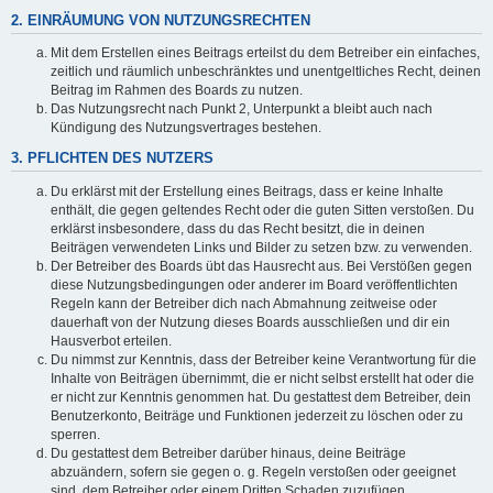
2. EINRÄUMUNG VON NUTZUNGSRECHTEN
Mit dem Erstellen eines Beitrags erteilst du dem Betreiber ein einfaches,
zeitlich und räumlich unbeschränktes und unentgeltliches Recht, deinen
Beitrag im Rahmen des Boards zu nutzen.
Das Nutzungsrecht nach Punkt 2, Unterpunkt a bleibt auch nach
Kündigung des Nutzungsvertrages bestehen.
3. PFLICHTEN DES NUTZERS
Du erklärst mit der Erstellung eines Beitrags, dass er keine Inhalte
enthält, die gegen geltendes Recht oder die guten Sitten verstoßen. Du
erklärst insbesondere, dass du das Recht besitzt, die in deinen
Beiträgen verwendeten Links und Bilder zu setzen bzw. zu verwenden.
Der Betreiber des Boards übt das Hausrecht aus. Bei Verstößen gegen
diese Nutzungsbedingungen oder anderer im Board veröffentlichten
Regeln kann der Betreiber dich nach Abmahnung zeitweise oder
dauerhaft von der Nutzung dieses Boards ausschließen und dir ein
Hausverbot erteilen.
Du nimmst zur Kenntnis, dass der Betreiber keine Verantwortung für die
Inhalte von Beiträgen übernimmt, die er nicht selbst erstellt hat oder die
er nicht zur Kenntnis genommen hat. Du gestattest dem Betreiber, dein
Benutzerkonto, Beiträge und Funktionen jederzeit zu löschen oder zu
sperren.
Du gestattest dem Betreiber darüber hinaus, deine Beiträge
abzuändern, sofern sie gegen o. g. Regeln verstoßen oder geeignet
sind, dem Betreiber oder einem Dritten Schaden zuzufügen.