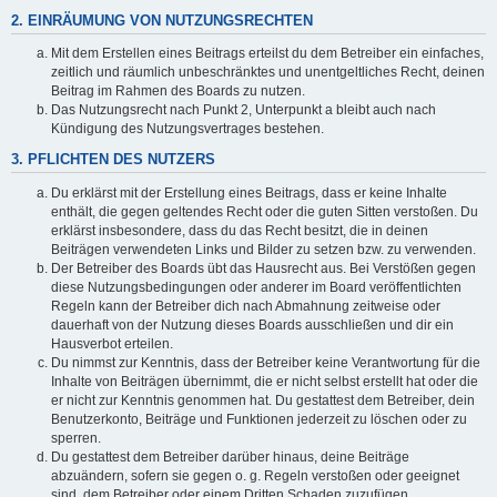
2. EINRÄUMUNG VON NUTZUNGSRECHTEN
Mit dem Erstellen eines Beitrags erteilst du dem Betreiber ein einfaches,
zeitlich und räumlich unbeschränktes und unentgeltliches Recht, deinen
Beitrag im Rahmen des Boards zu nutzen.
Das Nutzungsrecht nach Punkt 2, Unterpunkt a bleibt auch nach
Kündigung des Nutzungsvertrages bestehen.
3. PFLICHTEN DES NUTZERS
Du erklärst mit der Erstellung eines Beitrags, dass er keine Inhalte
enthält, die gegen geltendes Recht oder die guten Sitten verstoßen. Du
erklärst insbesondere, dass du das Recht besitzt, die in deinen
Beiträgen verwendeten Links und Bilder zu setzen bzw. zu verwenden.
Der Betreiber des Boards übt das Hausrecht aus. Bei Verstößen gegen
diese Nutzungsbedingungen oder anderer im Board veröffentlichten
Regeln kann der Betreiber dich nach Abmahnung zeitweise oder
dauerhaft von der Nutzung dieses Boards ausschließen und dir ein
Hausverbot erteilen.
Du nimmst zur Kenntnis, dass der Betreiber keine Verantwortung für die
Inhalte von Beiträgen übernimmt, die er nicht selbst erstellt hat oder die
er nicht zur Kenntnis genommen hat. Du gestattest dem Betreiber, dein
Benutzerkonto, Beiträge und Funktionen jederzeit zu löschen oder zu
sperren.
Du gestattest dem Betreiber darüber hinaus, deine Beiträge
abzuändern, sofern sie gegen o. g. Regeln verstoßen oder geeignet
sind, dem Betreiber oder einem Dritten Schaden zuzufügen.