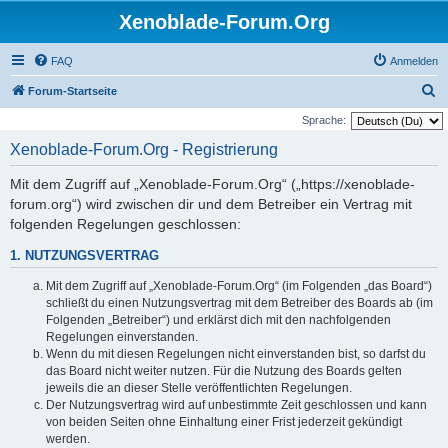
Xenoblade-Forum.Org
FAQ
Anmelden
S
Forum-Startseite
u
Sprache:
c
Xenoblade-Forum.Org - Registrierung
h
Mit dem Zugriff auf „Xenoblade-Forum.Org“ („https://xenoblade-
e
forum.org“) wird zwischen dir und dem Betreiber ein Vertrag mit
folgenden Regelungen geschlossen:
1. NUTZUNGSVERTRAG
Mit dem Zugriff auf „Xenoblade-Forum.Org“ (im Folgenden „das Board“)
schließt du einen Nutzungsvertrag mit dem Betreiber des Boards ab (im
Folgenden „Betreiber“) und erklärst dich mit den nachfolgenden
Regelungen einverstanden.
Wenn du mit diesen Regelungen nicht einverstanden bist, so darfst du
das Board nicht weiter nutzen. Für die Nutzung des Boards gelten
jeweils die an dieser Stelle veröffentlichten Regelungen.
Der Nutzungsvertrag wird auf unbestimmte Zeit geschlossen und kann
von beiden Seiten ohne Einhaltung einer Frist jederzeit gekündigt
werden.