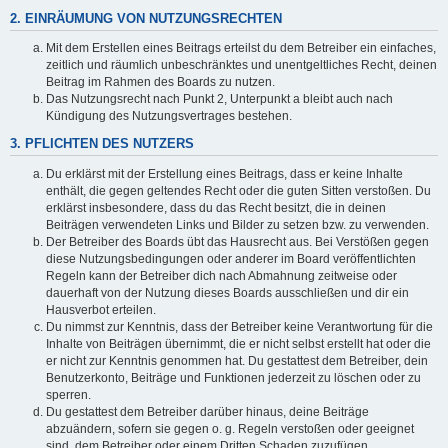
2. EINRÄUMUNG VON NUTZUNGSRECHTEN
Mit dem Erstellen eines Beitrags erteilst du dem Betreiber ein einfaches,
zeitlich und räumlich unbeschränktes und unentgeltliches Recht, deinen
Beitrag im Rahmen des Boards zu nutzen.
Das Nutzungsrecht nach Punkt 2, Unterpunkt a bleibt auch nach
Kündigung des Nutzungsvertrages bestehen.
3. PFLICHTEN DES NUTZERS
Du erklärst mit der Erstellung eines Beitrags, dass er keine Inhalte
enthält, die gegen geltendes Recht oder die guten Sitten verstoßen. Du
erklärst insbesondere, dass du das Recht besitzt, die in deinen
Beiträgen verwendeten Links und Bilder zu setzen bzw. zu verwenden.
Der Betreiber des Boards übt das Hausrecht aus. Bei Verstößen gegen
diese Nutzungsbedingungen oder anderer im Board veröffentlichten
Regeln kann der Betreiber dich nach Abmahnung zeitweise oder
dauerhaft von der Nutzung dieses Boards ausschließen und dir ein
Hausverbot erteilen.
Du nimmst zur Kenntnis, dass der Betreiber keine Verantwortung für die
Inhalte von Beiträgen übernimmt, die er nicht selbst erstellt hat oder die
er nicht zur Kenntnis genommen hat. Du gestattest dem Betreiber, dein
Benutzerkonto, Beiträge und Funktionen jederzeit zu löschen oder zu
sperren.
Du gestattest dem Betreiber darüber hinaus, deine Beiträge
abzuändern, sofern sie gegen o. g. Regeln verstoßen oder geeignet
sind, dem Betreiber oder einem Dritten Schaden zuzufügen.