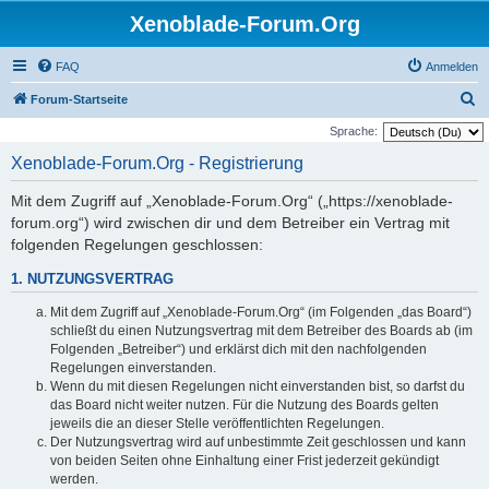
Xenoblade-Forum.Org
FAQ
Anmelden
S
Forum-Startseite
u
Sprache:
c
Xenoblade-Forum.Org - Registrierung
h
Mit dem Zugriff auf „Xenoblade-Forum.Org“ („https://xenoblade-
e
forum.org“) wird zwischen dir und dem Betreiber ein Vertrag mit
folgenden Regelungen geschlossen:
1. NUTZUNGSVERTRAG
Mit dem Zugriff auf „Xenoblade-Forum.Org“ (im Folgenden „das Board“)
schließt du einen Nutzungsvertrag mit dem Betreiber des Boards ab (im
Folgenden „Betreiber“) und erklärst dich mit den nachfolgenden
Regelungen einverstanden.
Wenn du mit diesen Regelungen nicht einverstanden bist, so darfst du
das Board nicht weiter nutzen. Für die Nutzung des Boards gelten
jeweils die an dieser Stelle veröffentlichten Regelungen.
Der Nutzungsvertrag wird auf unbestimmte Zeit geschlossen und kann
von beiden Seiten ohne Einhaltung einer Frist jederzeit gekündigt
werden.