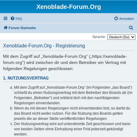
Xenoblade-Forum.Org
FAQ
Anmelden
S
Forum-Startseite
u
Sprache:
c
Xenoblade-Forum.Org - Registrierung
h
Mit dem Zugriff auf „Xenoblade-Forum.Org“ („https://xenoblade-
e
forum.org“) wird zwischen dir und dem Betreiber ein Vertrag mit
folgenden Regelungen geschlossen:
1. NUTZUNGSVERTRAG
Mit dem Zugriff auf „Xenoblade-Forum.Org“ (im Folgenden „das Board“)
schließt du einen Nutzungsvertrag mit dem Betreiber des Boards ab (im
Folgenden „Betreiber“) und erklärst dich mit den nachfolgenden
Regelungen einverstanden.
Wenn du mit diesen Regelungen nicht einverstanden bist, so darfst du
das Board nicht weiter nutzen. Für die Nutzung des Boards gelten
jeweils die an dieser Stelle veröffentlichten Regelungen.
Der Nutzungsvertrag wird auf unbestimmte Zeit geschlossen und kann
von beiden Seiten ohne Einhaltung einer Frist jederzeit gekündigt
werden.