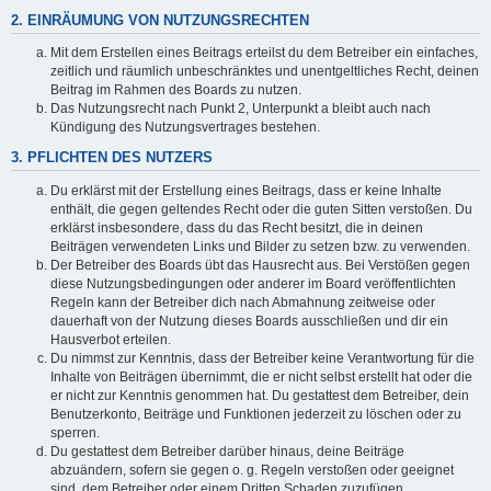
2. EINRÄUMUNG VON NUTZUNGSRECHTEN
Mit dem Erstellen eines Beitrags erteilst du dem Betreiber ein einfaches,
zeitlich und räumlich unbeschränktes und unentgeltliches Recht, deinen
Beitrag im Rahmen des Boards zu nutzen.
Das Nutzungsrecht nach Punkt 2, Unterpunkt a bleibt auch nach
Kündigung des Nutzungsvertrages bestehen.
3. PFLICHTEN DES NUTZERS
Du erklärst mit der Erstellung eines Beitrags, dass er keine Inhalte
enthält, die gegen geltendes Recht oder die guten Sitten verstoßen. Du
erklärst insbesondere, dass du das Recht besitzt, die in deinen
Beiträgen verwendeten Links und Bilder zu setzen bzw. zu verwenden.
Der Betreiber des Boards übt das Hausrecht aus. Bei Verstößen gegen
diese Nutzungsbedingungen oder anderer im Board veröffentlichten
Regeln kann der Betreiber dich nach Abmahnung zeitweise oder
dauerhaft von der Nutzung dieses Boards ausschließen und dir ein
Hausverbot erteilen.
Du nimmst zur Kenntnis, dass der Betreiber keine Verantwortung für die
Inhalte von Beiträgen übernimmt, die er nicht selbst erstellt hat oder die
er nicht zur Kenntnis genommen hat. Du gestattest dem Betreiber, dein
Benutzerkonto, Beiträge und Funktionen jederzeit zu löschen oder zu
sperren.
Du gestattest dem Betreiber darüber hinaus, deine Beiträge
abzuändern, sofern sie gegen o. g. Regeln verstoßen oder geeignet
sind, dem Betreiber oder einem Dritten Schaden zuzufügen.