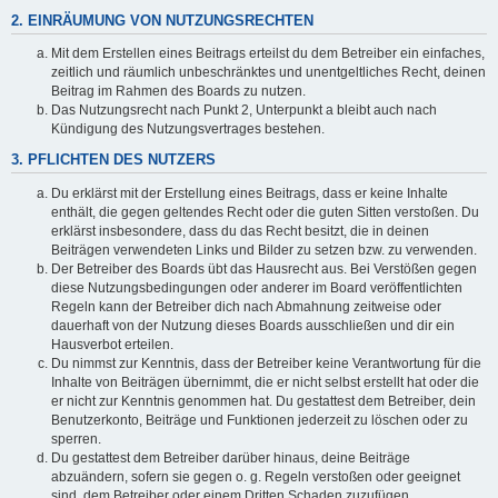
2. EINRÄUMUNG VON NUTZUNGSRECHTEN
Mit dem Erstellen eines Beitrags erteilst du dem Betreiber ein einfaches,
zeitlich und räumlich unbeschränktes und unentgeltliches Recht, deinen
Beitrag im Rahmen des Boards zu nutzen.
Das Nutzungsrecht nach Punkt 2, Unterpunkt a bleibt auch nach
Kündigung des Nutzungsvertrages bestehen.
3. PFLICHTEN DES NUTZERS
Du erklärst mit der Erstellung eines Beitrags, dass er keine Inhalte
enthält, die gegen geltendes Recht oder die guten Sitten verstoßen. Du
erklärst insbesondere, dass du das Recht besitzt, die in deinen
Beiträgen verwendeten Links und Bilder zu setzen bzw. zu verwenden.
Der Betreiber des Boards übt das Hausrecht aus. Bei Verstößen gegen
diese Nutzungsbedingungen oder anderer im Board veröffentlichten
Regeln kann der Betreiber dich nach Abmahnung zeitweise oder
dauerhaft von der Nutzung dieses Boards ausschließen und dir ein
Hausverbot erteilen.
Du nimmst zur Kenntnis, dass der Betreiber keine Verantwortung für die
Inhalte von Beiträgen übernimmt, die er nicht selbst erstellt hat oder die
er nicht zur Kenntnis genommen hat. Du gestattest dem Betreiber, dein
Benutzerkonto, Beiträge und Funktionen jederzeit zu löschen oder zu
sperren.
Du gestattest dem Betreiber darüber hinaus, deine Beiträge
abzuändern, sofern sie gegen o. g. Regeln verstoßen oder geeignet
sind, dem Betreiber oder einem Dritten Schaden zuzufügen.