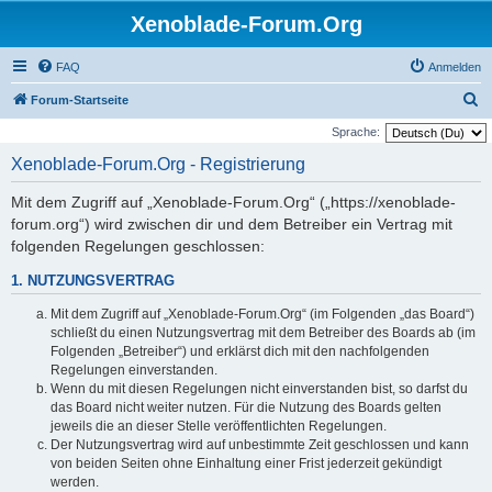
Xenoblade-Forum.Org
FAQ
Anmelden
S
Forum-Startseite
u
Sprache:
c
Xenoblade-Forum.Org - Registrierung
h
Mit dem Zugriff auf „Xenoblade-Forum.Org“ („https://xenoblade-
e
forum.org“) wird zwischen dir und dem Betreiber ein Vertrag mit
folgenden Regelungen geschlossen:
1. NUTZUNGSVERTRAG
Mit dem Zugriff auf „Xenoblade-Forum.Org“ (im Folgenden „das Board“)
schließt du einen Nutzungsvertrag mit dem Betreiber des Boards ab (im
Folgenden „Betreiber“) und erklärst dich mit den nachfolgenden
Regelungen einverstanden.
Wenn du mit diesen Regelungen nicht einverstanden bist, so darfst du
das Board nicht weiter nutzen. Für die Nutzung des Boards gelten
jeweils die an dieser Stelle veröffentlichten Regelungen.
Der Nutzungsvertrag wird auf unbestimmte Zeit geschlossen und kann
von beiden Seiten ohne Einhaltung einer Frist jederzeit gekündigt
werden.