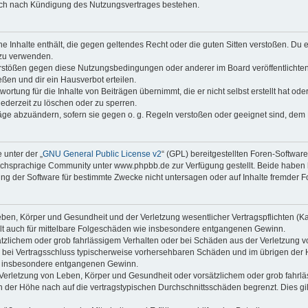
auch nach Kündigung des Nutzungsvertrages bestehen.
ine Inhalte enthält, die gegen geltendes Recht oder die guten Sitten verstoßen. Du 
 zu verwenden.
erstößen gegen diese Nutzungsbedingungen oder anderer im Board veröffentlichte
ßen und dir ein Hausverbot erteilen.
ortung für die Inhalte von Beiträgen übernimmt, die er nicht selbst erstellt hat od
jederzeit zu löschen oder zu sperren.
räge abzuändern, sofern sie gegen o. g. Regeln verstoßen oder geeignet sind, dem
 unter der „
GNU General Public License v2
“ (GPL) bereitgestellten Foren-Softwa
chsprachige Community unter www.phpbb.de zur Verfügung gestellt. Beide haben ke
g der Software für bestimmte Zwecke nicht untersagen oder auf Inhalte fremder F
ben, Körper und Gesundheit und der Verletzung wesentlicher Vertragspflichten (Kard
gilt auch für mittelbare Folgeschäden wie insbesondere entgangenen Gewinn.
ätzlichem oder grob fahrlässigem Verhalten oder bei Schäden aus der Verletzung 
 die bei Vertragsschluss typischerweise vorhersehbaren Schäden und im übrigen de
wie insbesondere entgangenen Gewinn.
erletzung von Leben, Körper und Gesundheit oder vorsätzlichem oder grob fahrläs
der Höhe nach auf die vertragstypischen Durchschnittsschäden begrenzt. Dies gi