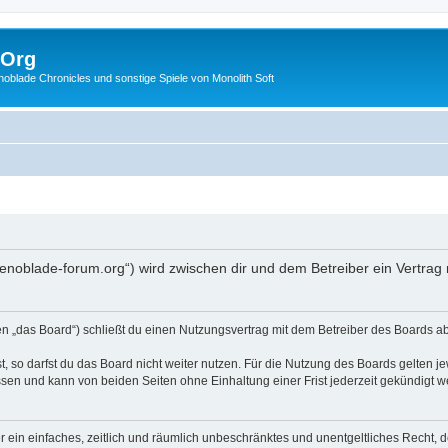
.Org
lade Chronicles und sonstige Spiele von Monolith Soft
xenoblade-forum.org“) wird zwischen dir und dem Betreiber ein Vertra
 „das Board“) schließt du einen Nutzungsvertrag mit dem Betreiber des Boards ab 
 so darfst du das Board nicht weiter nutzen. Für die Nutzung des Boards gelten jew
sen und kann von beiden Seiten ohne Einhaltung einer Frist jederzeit gekündigt w
ber ein einfaches, zeitlich und räumlich unbeschränktes und unentgeltliches Recht