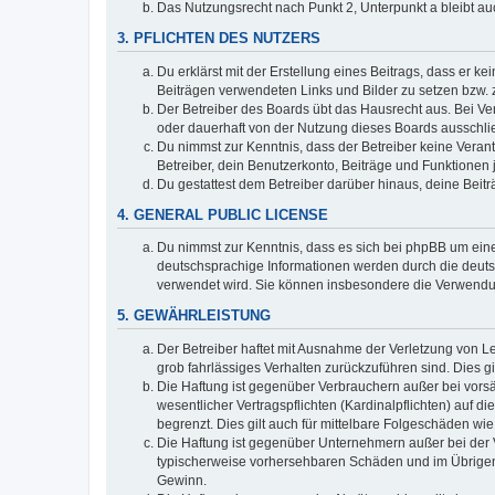
Das Nutzungsrecht nach Punkt 2, Unterpunkt a bleibt 
3. PFLICHTEN DES NUTZERS
Du erklärst mit der Erstellung eines Beitrags, dass er ke
Beiträgen verwendeten Links und Bilder zu setzen bzw.
Der Betreiber des Boards übt das Hausrecht aus. Bei V
oder dauerhaft von der Nutzung dieses Boards ausschlie
Du nimmst zur Kenntnis, dass der Betreiber keine Verantw
Betreiber, dein Benutzerkonto, Beiträge und Funktionen 
Du gestattest dem Betreiber darüber hinaus, deine Beit
4. GENERAL PUBLIC LICENSE
Du nimmst zur Kenntnis, dass es sich bei phpBB um eine
deutschsprachige Informationen werden durch die deuts
verwendet wird. Sie können insbesondere die Verwendun
5. GEWÄHRLEISTUNG
Der Betreiber haftet mit Ausnahme der Verletzung von Le
grob fahrlässiges Verhalten zurückzuführen sind. Dies 
Die Haftung ist gegenüber Verbrauchern außer bei vors
wesentlicher Vertragspflichten (Kardinalpflichten) auf
begrenzt. Dies gilt auch für mittelbare Folgeschäden 
Die Haftung ist gegenüber Unternehmern außer bei der V
typischerweise vorhersehbaren Schäden und im Übrigen 
Gewinn.