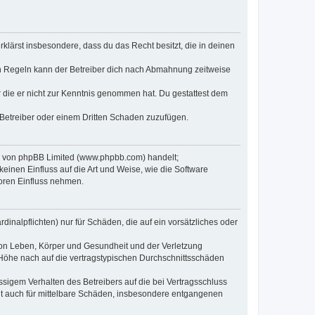
erklärst insbesondere, dass du das Recht besitzt, die in deinen
n Regeln kann der Betreiber dich nach Abmahnung zeitweise
er die er nicht zur Kenntnis genommen hat. Du gestattest dem
 Betreiber oder einem Dritten Schaden zuzufügen.
re von phpBB Limited (www.phpbb.com) handelt;
inen Einfluss auf die Art und Weise, wie die Software
oren Einfluss nehmen.
inalpflichten) nur für Schäden, die auf ein vorsätzliches oder
von Leben, Körper und Gesundheit und der Verletzung
r Höhe nach auf die vertragstypischen Durchschnittsschäden
sigem Verhalten des Betreibers auf die bei Vertragsschluss
lt auch für mittelbare Schäden, insbesondere entgangenen