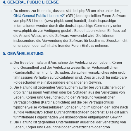
4. GENERAL PUBLIC LICENSE
Du nimmst zur Kenntnis, dass es sich bei phpBB um eine unter der „
GNU General Public License v2
“ (GPL) bereitgestellten Foren-Software
von phpBB Limited (www.phpbb.com) handelt; deutschsprachige
Informationen werden durch die deutschsprachige Community unter
www.phpbb.de zur Verfügung gestellt. Beide haben keinen Einfluss auf
die Art und Weise, wie die Software verwendet wird. Sie können
insbesondere die Verwendung der Software für bestimmte Zwecke nicht
untersagen oder auf Inhalte fremder Foren Einfluss nehmen.
5. GEWÄHRLEISTUNG
Der Betreiber haftet mit Ausnahme der Verletzung von Leben, Körper
und Gesundheit und der Verletzung wesentlicher Vertragspflichten
(Kardinalpflichten) nur für Schäden, die auf ein vorsätzliches oder grob
fahrlässiges Verhalten zurückzuführen sind. Dies gilt auch für mittelbare
Folgeschäden wie insbesondere entgangenen Gewinn.
Die Haftung ist gegenüber Verbrauchern außer bei vorsätzlichem oder
grob fahrlässigem Verhalten oder bei Schäden aus der Verletzung von
Leben, Körper und Gesundheit und der Verletzung wesentlicher
Vertragspflichten (Kardinalpflichten) auf die bei Vertragsschluss
typischerweise vorhersehbaren Schäden und im übrigen der Höhe nach
auf die vertragstypischen Durchschnittsschäden begrenzt. Dies gilt auch
für mittelbare Folgeschäden wie insbesondere entgangenen Gewinn.
Die Haftung ist gegenüber Unternehmern außer bei der Verletzung von
Leben, Körper und Gesundheit oder vorsätzlichem oder grob