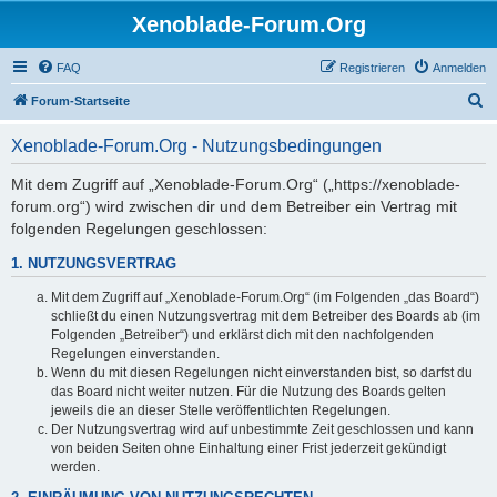
Xenoblade-Forum.Org
FAQ
Registrieren
Anmelden
S
Forum-Startseite
u
Xenoblade-Forum.Org - Nutzungsbedingungen
c
h
Mit dem Zugriff auf „Xenoblade-Forum.Org“ („https://xenoblade-
forum.org“) wird zwischen dir und dem Betreiber ein Vertrag mit
e
folgenden Regelungen geschlossen:
1. NUTZUNGSVERTRAG
Mit dem Zugriff auf „Xenoblade-Forum.Org“ (im Folgenden „das Board“)
schließt du einen Nutzungsvertrag mit dem Betreiber des Boards ab (im
Folgenden „Betreiber“) und erklärst dich mit den nachfolgenden
Regelungen einverstanden.
Wenn du mit diesen Regelungen nicht einverstanden bist, so darfst du
das Board nicht weiter nutzen. Für die Nutzung des Boards gelten
jeweils die an dieser Stelle veröffentlichten Regelungen.
Der Nutzungsvertrag wird auf unbestimmte Zeit geschlossen und kann
von beiden Seiten ohne Einhaltung einer Frist jederzeit gekündigt
werden.