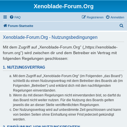
Xenoblade-Forum.Org
FAQ
Registrieren
Anmelden
S
Forum-Startseite
u
Xenoblade-Forum.Org - Nutzungsbedingungen
c
h
Mit dem Zugriff auf „Xenoblade-Forum.Org“ („https://xenoblade-
forum.org“) wird zwischen dir und dem Betreiber ein Vertrag mit
e
folgenden Regelungen geschlossen:
1. NUTZUNGSVERTRAG
Mit dem Zugriff auf „Xenoblade-Forum.Org“ (im Folgenden „das Board“)
schließt du einen Nutzungsvertrag mit dem Betreiber des Boards ab (im
Folgenden „Betreiber“) und erklärst dich mit den nachfolgenden
Regelungen einverstanden.
Wenn du mit diesen Regelungen nicht einverstanden bist, so darfst du
das Board nicht weiter nutzen. Für die Nutzung des Boards gelten
jeweils die an dieser Stelle veröffentlichten Regelungen.
Der Nutzungsvertrag wird auf unbestimmte Zeit geschlossen und kann
von beiden Seiten ohne Einhaltung einer Frist jederzeit gekündigt
werden.