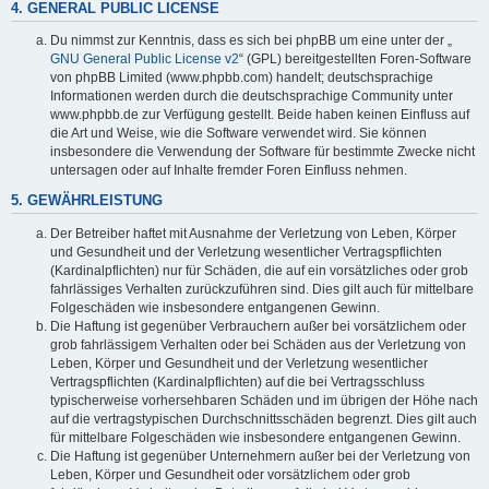
4. GENERAL PUBLIC LICENSE
Du nimmst zur Kenntnis, dass es sich bei phpBB um eine unter der „
GNU General Public License v2
“ (GPL) bereitgestellten Foren-Software
von phpBB Limited (www.phpbb.com) handelt; deutschsprachige
Informationen werden durch die deutschsprachige Community unter
www.phpbb.de zur Verfügung gestellt. Beide haben keinen Einfluss auf
die Art und Weise, wie die Software verwendet wird. Sie können
insbesondere die Verwendung der Software für bestimmte Zwecke nicht
untersagen oder auf Inhalte fremder Foren Einfluss nehmen.
5. GEWÄHRLEISTUNG
Der Betreiber haftet mit Ausnahme der Verletzung von Leben, Körper
und Gesundheit und der Verletzung wesentlicher Vertragspflichten
(Kardinalpflichten) nur für Schäden, die auf ein vorsätzliches oder grob
fahrlässiges Verhalten zurückzuführen sind. Dies gilt auch für mittelbare
Folgeschäden wie insbesondere entgangenen Gewinn.
Die Haftung ist gegenüber Verbrauchern außer bei vorsätzlichem oder
grob fahrlässigem Verhalten oder bei Schäden aus der Verletzung von
Leben, Körper und Gesundheit und der Verletzung wesentlicher
Vertragspflichten (Kardinalpflichten) auf die bei Vertragsschluss
typischerweise vorhersehbaren Schäden und im übrigen der Höhe nach
auf die vertragstypischen Durchschnittsschäden begrenzt. Dies gilt auch
für mittelbare Folgeschäden wie insbesondere entgangenen Gewinn.
Die Haftung ist gegenüber Unternehmern außer bei der Verletzung von
Leben, Körper und Gesundheit oder vorsätzlichem oder grob