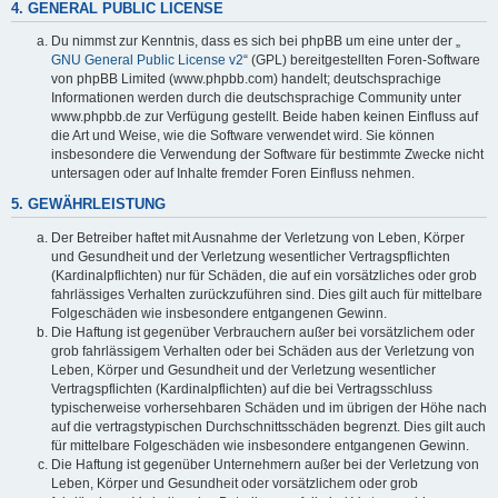
4. GENERAL PUBLIC LICENSE
Du nimmst zur Kenntnis, dass es sich bei phpBB um eine unter der „
GNU General Public License v2
“ (GPL) bereitgestellten Foren-Software
von phpBB Limited (www.phpbb.com) handelt; deutschsprachige
Informationen werden durch die deutschsprachige Community unter
www.phpbb.de zur Verfügung gestellt. Beide haben keinen Einfluss auf
die Art und Weise, wie die Software verwendet wird. Sie können
insbesondere die Verwendung der Software für bestimmte Zwecke nicht
untersagen oder auf Inhalte fremder Foren Einfluss nehmen.
5. GEWÄHRLEISTUNG
Der Betreiber haftet mit Ausnahme der Verletzung von Leben, Körper
und Gesundheit und der Verletzung wesentlicher Vertragspflichten
(Kardinalpflichten) nur für Schäden, die auf ein vorsätzliches oder grob
fahrlässiges Verhalten zurückzuführen sind. Dies gilt auch für mittelbare
Folgeschäden wie insbesondere entgangenen Gewinn.
Die Haftung ist gegenüber Verbrauchern außer bei vorsätzlichem oder
grob fahrlässigem Verhalten oder bei Schäden aus der Verletzung von
Leben, Körper und Gesundheit und der Verletzung wesentlicher
Vertragspflichten (Kardinalpflichten) auf die bei Vertragsschluss
typischerweise vorhersehbaren Schäden und im übrigen der Höhe nach
auf die vertragstypischen Durchschnittsschäden begrenzt. Dies gilt auch
für mittelbare Folgeschäden wie insbesondere entgangenen Gewinn.
Die Haftung ist gegenüber Unternehmern außer bei der Verletzung von
Leben, Körper und Gesundheit oder vorsätzlichem oder grob