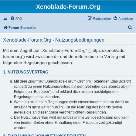
Xenoblade-Forum.Org
FAQ
Registrieren
Anmelden
S
Forum-Startseite
u
Xenoblade-Forum.Org - Nutzungsbedingungen
c
h
Mit dem Zugriff auf „Xenoblade-Forum.Org“ („https://xenoblade-
forum.org“) wird zwischen dir und dem Betreiber ein Vertrag mit
e
folgenden Regelungen geschlossen:
1. NUTZUNGSVERTRAG
Mit dem Zugriff auf „Xenoblade-Forum.Org“ (im Folgenden „das Board“)
schließt du einen Nutzungsvertrag mit dem Betreiber des Boards ab (im
Folgenden „Betreiber“) und erklärst dich mit den nachfolgenden
Regelungen einverstanden.
Wenn du mit diesen Regelungen nicht einverstanden bist, so darfst du
das Board nicht weiter nutzen. Für die Nutzung des Boards gelten
jeweils die an dieser Stelle veröffentlichten Regelungen.
Der Nutzungsvertrag wird auf unbestimmte Zeit geschlossen und kann
von beiden Seiten ohne Einhaltung einer Frist jederzeit gekündigt
werden.