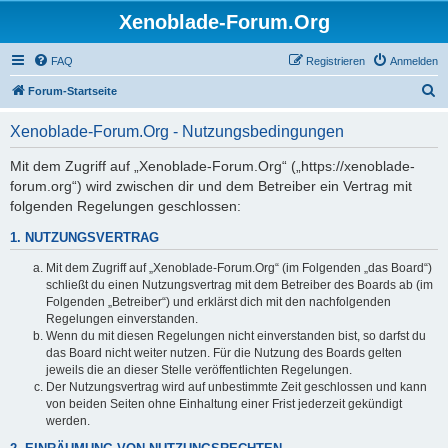
Xenoblade-Forum.Org
FAQ
Registrieren
Anmelden
S
Forum-Startseite
u
Xenoblade-Forum.Org - Nutzungsbedingungen
c
h
Mit dem Zugriff auf „Xenoblade-Forum.Org“ („https://xenoblade-
forum.org“) wird zwischen dir und dem Betreiber ein Vertrag mit
e
folgenden Regelungen geschlossen:
1. NUTZUNGSVERTRAG
Mit dem Zugriff auf „Xenoblade-Forum.Org“ (im Folgenden „das Board“)
schließt du einen Nutzungsvertrag mit dem Betreiber des Boards ab (im
Folgenden „Betreiber“) und erklärst dich mit den nachfolgenden
Regelungen einverstanden.
Wenn du mit diesen Regelungen nicht einverstanden bist, so darfst du
das Board nicht weiter nutzen. Für die Nutzung des Boards gelten
jeweils die an dieser Stelle veröffentlichten Regelungen.
Der Nutzungsvertrag wird auf unbestimmte Zeit geschlossen und kann
von beiden Seiten ohne Einhaltung einer Frist jederzeit gekündigt
werden.