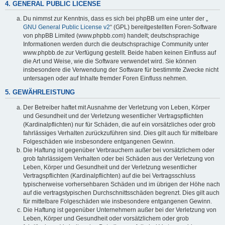
4. GENERAL PUBLIC LICENSE
Du nimmst zur Kenntnis, dass es sich bei phpBB um eine unter der „
GNU General Public License v2
“ (GPL) bereitgestellten Foren-Software
von phpBB Limited (www.phpbb.com) handelt; deutschsprachige
Informationen werden durch die deutschsprachige Community unter
www.phpbb.de zur Verfügung gestellt. Beide haben keinen Einfluss auf
die Art und Weise, wie die Software verwendet wird. Sie können
insbesondere die Verwendung der Software für bestimmte Zwecke nicht
untersagen oder auf Inhalte fremder Foren Einfluss nehmen.
5. GEWÄHRLEISTUNG
Der Betreiber haftet mit Ausnahme der Verletzung von Leben, Körper
und Gesundheit und der Verletzung wesentlicher Vertragspflichten
(Kardinalpflichten) nur für Schäden, die auf ein vorsätzliches oder grob
fahrlässiges Verhalten zurückzuführen sind. Dies gilt auch für mittelbare
Folgeschäden wie insbesondere entgangenen Gewinn.
Die Haftung ist gegenüber Verbrauchern außer bei vorsätzlichem oder
grob fahrlässigem Verhalten oder bei Schäden aus der Verletzung von
Leben, Körper und Gesundheit und der Verletzung wesentlicher
Vertragspflichten (Kardinalpflichten) auf die bei Vertragsschluss
typischerweise vorhersehbaren Schäden und im übrigen der Höhe nach
auf die vertragstypischen Durchschnittsschäden begrenzt. Dies gilt auch
für mittelbare Folgeschäden wie insbesondere entgangenen Gewinn.
Die Haftung ist gegenüber Unternehmern außer bei der Verletzung von
Leben, Körper und Gesundheit oder vorsätzlichem oder grob