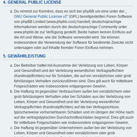
4. GENERAL PUBLIC LICENSE
Du nimmst zur Kenntnis, dass es sich bei phpBB um eine unter der „
GNU General Public License v2
“ (GPL) bereitgestellten Foren-Software
von phpBB Limited (www.phpbb.com) handelt; deutschsprachige
Informationen werden durch die deutschsprachige Community unter
www.phpbb.de zur Verfügung gestellt. Beide haben keinen Einfluss auf
die Art und Weise, wie die Software verwendet wird. Sie können
insbesondere die Verwendung der Software für bestimmte Zwecke nicht
untersagen oder auf Inhalte fremder Foren Einfluss nehmen.
5. GEWÄHRLEISTUNG
Der Betreiber haftet mit Ausnahme der Verletzung von Leben, Körper
und Gesundheit und der Verletzung wesentlicher Vertragspflichten
(Kardinalpflichten) nur für Schäden, die auf ein vorsätzliches oder grob
fahrlässiges Verhalten zurückzuführen sind. Dies gilt auch für mittelbare
Folgeschäden wie insbesondere entgangenen Gewinn.
Die Haftung ist gegenüber Verbrauchern außer bei vorsätzlichem oder
grob fahrlässigem Verhalten oder bei Schäden aus der Verletzung von
Leben, Körper und Gesundheit und der Verletzung wesentlicher
Vertragspflichten (Kardinalpflichten) auf die bei Vertragsschluss
typischerweise vorhersehbaren Schäden und im übrigen der Höhe nach
auf die vertragstypischen Durchschnittsschäden begrenzt. Dies gilt auch
für mittelbare Folgeschäden wie insbesondere entgangenen Gewinn.
Die Haftung ist gegenüber Unternehmern außer bei der Verletzung von
Leben, Körper und Gesundheit oder vorsätzlichem oder grob