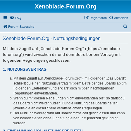
Xenoblade-Forum.Org
FAQ
Registrieren
Anmelden
S
Forum-Startseite
u
Xenoblade-Forum.Org - Nutzungsbedingungen
c
h
Mit dem Zugriff auf „Xenoblade-Forum.Org“ („https://xenoblade-
forum.org“) wird zwischen dir und dem Betreiber ein Vertrag mit
e
folgenden Regelungen geschlossen:
1. NUTZUNGSVERTRAG
Mit dem Zugriff auf „Xenoblade-Forum.Org“ (im Folgenden „das Board“)
schließt du einen Nutzungsvertrag mit dem Betreiber des Boards ab (im
Folgenden „Betreiber“) und erklärst dich mit den nachfolgenden
Regelungen einverstanden.
Wenn du mit diesen Regelungen nicht einverstanden bist, so darfst du
das Board nicht weiter nutzen. Für die Nutzung des Boards gelten
jeweils die an dieser Stelle veröffentlichten Regelungen.
Der Nutzungsvertrag wird auf unbestimmte Zeit geschlossen und kann
von beiden Seiten ohne Einhaltung einer Frist jederzeit gekündigt
werden.