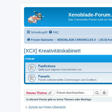
Xenoblade-Forum
Das Community-Forum rund um Xenob
Schnellzugriff
FAQ
Forum-Startseite
XENOBLADE CHRONICLES X
[XCX] Kre
[XCX] Kreativitätskabinett
FORUM
Fanfictions
Stellt eure eigenen Geschichten vor.
Fanarts
Postet selbsterstellte Zeichnungen und Grafiken.
Suche
Erw
Neues Thema
In diesem Forum gibt es keine Themen oder Beiträge.
Zurück zur Foren-Übersicht