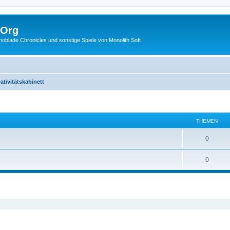
.Org
lade Chronicles und sonstige Spiele von Monolith Soft
ativitätskabinett
THEMEN
0
0
eiterte Suche