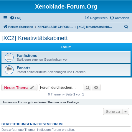
Xenoblade-Forum.Org
FAQ
Registrieren
Anmelden
S
Forum-Startseite
XENOBLADE CHRONICLES 2
[XC2] Kreativitätskabinett
u
[XC2] Kreativitätskabinett
c
Forum
h
e
Fanfictions
Stellt eure eigenen Geschichten vor.
Fanarts
Postet selbsterstellte Zeichnungen und Grafiken.
Suche
Erweiterte Suche
Neues Thema
0 Themen • Seite
1
von
1
In diesem Forum gibt es keine Themen oder Beiträge.
Gehe zu
BERECHTIGUNGEN IN DIESEM FORUM
Du
darfst
neue Themen in diesem Forum erstellen.