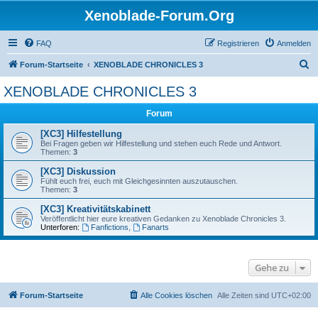
Xenoblade-Forum.Org
FAQ
Registrieren
Anmelden
S
Forum-Startseite
XENOBLADE CHRONICLES 3
u
XENOBLADE CHRONICLES 3
c
Forum
h
e
[XC3] Hilfestellung
Bei Fragen geben wir Hilfestellung und stehen euch Rede und Antwort.
Themen:
3
[XC3] Diskussion
Fühlt euch frei, euch mit Gleichgesinnten auszutauschen.
Themen:
3
[XC3] Kreativitätskabinett
Veröffentlicht hier eure kreativen Gedanken zu Xenoblade Chronicles 3.
Unterforen:
Fanfictions
,
Fanarts
Gehe zu
Forum-Startseite
Alle Cookies löschen
Alle Zeiten sind
UTC+02:00