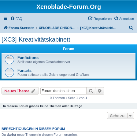
Xenoblade-Forum.Org
FAQ
Registrieren
Anmelden
S
Forum-Startseite
XENOBLADE CHRONICLES 3
[XC3] Kreativitätskabinett
u
[XC3] Kreativitätskabinett
c
Forum
h
e
Fanfictions
Stellt eure eigenen Geschichten vor.
Fanarts
Postet selbsterstellte Zeichnungen und Grafiken.
Suche
Erweiterte Suche
Neues Thema
0 Themen • Seite
1
von
1
In diesem Forum gibt es keine Themen oder Beiträge.
Gehe zu
BERECHTIGUNGEN IN DIESEM FORUM
Du
darfst
neue Themen in diesem Forum erstellen.