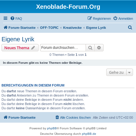
Xenoblade-Forum.Org
FAQ
Registrieren
Anmelden
S
Forum-Startseite
OFF-TOPIC
Kreativecke
Eigene Lyrik
u
Eigene Lyrik
c
Suche
Erweiterte Suche
Neues Thema
h
0 Themen • Seite
1
von
1
e
In diesem Forum gibt es keine Themen oder Beiträge.
Gehe zu
BERECHTIGUNGEN IN DIESEM FORUM
Du
darfst
neue Themen in diesem Forum erstellen.
Du
darfst
Antworten zu Themen in diesem Forum erstellen.
Du darfst deine Beiträge in diesem Forum
nicht
ändern.
Du darfst deine Beiträge in diesem Forum
nicht
löschen.
Du darfst
keine
Dateianhänge in diesem Forum erstellen.
Forum-Startseite
Alle Cookies löschen
Alle Zeiten sind
UTC+02:00
Powered by
phpBB
® Forum Software © phpBB Limited
Deutsche Übersetzung durch
phpBB.de