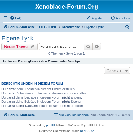
Xenoblade-Forum.Org
FAQ
Registrieren
Anmelden
S
Forum-Startseite
OFF-TOPIC
Kreativecke
Eigene Lyrik
u
Eigene Lyrik
c
Suche
Erweiterte Suche
Neues Thema
h
0 Themen • Seite
1
von
1
e
In diesem Forum gibt es keine Themen oder Beiträge.
Gehe zu
BERECHTIGUNGEN IN DIESEM FORUM
Du
darfst
neue Themen in diesem Forum erstellen.
Du
darfst
Antworten zu Themen in diesem Forum erstellen.
Du darfst deine Beiträge in diesem Forum
nicht
ändern.
Du darfst deine Beiträge in diesem Forum
nicht
löschen.
Du darfst
keine
Dateianhänge in diesem Forum erstellen.
Forum-Startseite
Alle Cookies löschen
Alle Zeiten sind
UTC+02:00
Powered by
phpBB
® Forum Software © phpBB Limited
Deutsche Übersetzung durch
phpBB.de