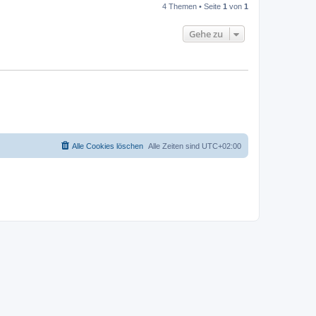
4 Themen • Seite
1
von
1
Gehe zu
Alle Cookies löschen
Alle Zeiten sind
UTC+02:00