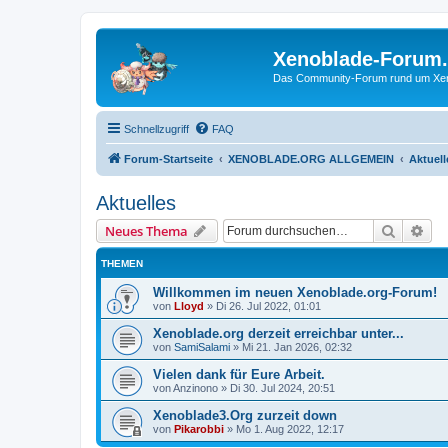
Xenoblade-Forum
Das Community-Forum rund um Xenob
Schnellzugriff
FAQ
Forum-Startseite
XENOBLADE.ORG ALLGEMEIN
Aktuell
Aktuelles
Suche
Erw
Neues Thema
THEMEN
Willkommen im neuen Xenoblade.org-Forum!
von
Lloyd
»
Di 26. Jul 2022, 01:01
Xenoblade.org derzeit erreichbar unter...
von
SamiSalami
»
Mi 21. Jan 2026, 02:32
Vielen dank für Eure Arbeit.
von
Anzinono
»
Di 30. Jul 2024, 20:51
Xenoblade3.Org zurzeit down
von
Pikarobbi
»
Mo 1. Aug 2022, 12:17