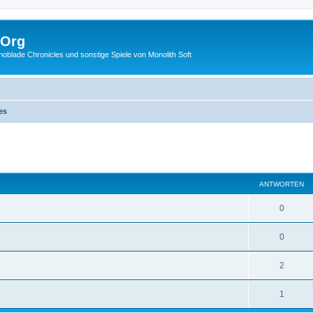
.Org
lade Chronicles und sonstige Spiele von Monolith Soft
es
eiterte Suche
ANTWORTEN
0
0
2
1