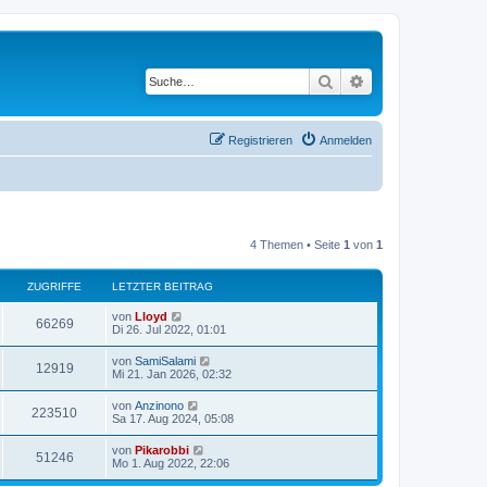
Suche
Erweiterte Suche
Registrieren
Anmelden
4 Themen • Seite
1
von
1
ZUGRIFFE
LETZTER BEITRAG
von
Lloyd
66269
Di 26. Jul 2022, 01:01
von
SamiSalami
12919
Mi 21. Jan 2026, 02:32
von
Anzinono
223510
Sa 17. Aug 2024, 05:08
von
Pikarobbi
51246
Mo 1. Aug 2022, 22:06