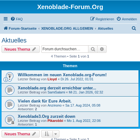
Xenoblade-Forum.Org
FAQ
Registrieren
Anmelden
S
Forum-Startseite
XENOBLADE.ORG ALLGEMEIN
Aktuelles
u
Aktuelles
c
Suche
Erweiterte Suche
Neues Thema
h
4 Themen • Seite
1
von
1
e
Themen
Willkommen im neuen Xenoblade.org-Forum!
Letzter Beitrag von
Lloyd
«
Di 26. Jul 2022, 01:01
Xenoblade.org derzeit erreichbar unter...
Letzter Beitrag von
SamiSalami
«
Mi 21. Jan 2026, 02:32
Vielen dank für Eure Arbeit.
Letzter Beitrag von
Anzinono
«
Sa 17. Aug 2024, 05:08
Antworten:
2
Xenoblade3.Org zurzeit down
Letzter Beitrag von
Pikarobbi
«
Mo 1. Aug 2022, 22:06
Antworten:
1
Neues Thema
4 Themen • Seite
1
von
1