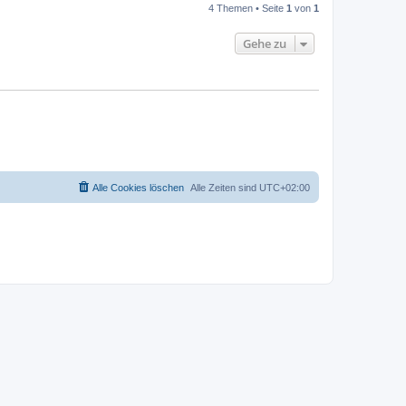
4 Themen • Seite
1
von
1
Gehe zu
Alle Cookies löschen
Alle Zeiten sind
UTC+02:00