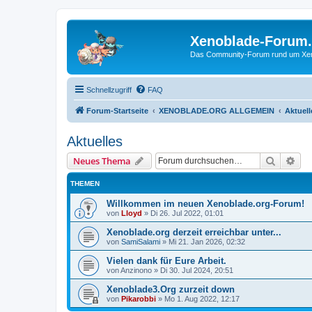
Xenoblade-Forum
Das Community-Forum rund um Xenob
Schnellzugriff
FAQ
Forum-Startseite
XENOBLADE.ORG ALLGEMEIN
Aktuell
Aktuelles
Suche
Erw
Neues Thema
THEMEN
Willkommen im neuen Xenoblade.org-Forum!
von
Lloyd
»
Di 26. Jul 2022, 01:01
Xenoblade.org derzeit erreichbar unter...
von
SamiSalami
»
Mi 21. Jan 2026, 02:32
Vielen dank für Eure Arbeit.
von
Anzinono
»
Di 30. Jul 2024, 20:51
Xenoblade3.Org zurzeit down
von
Pikarobbi
»
Mo 1. Aug 2022, 12:17