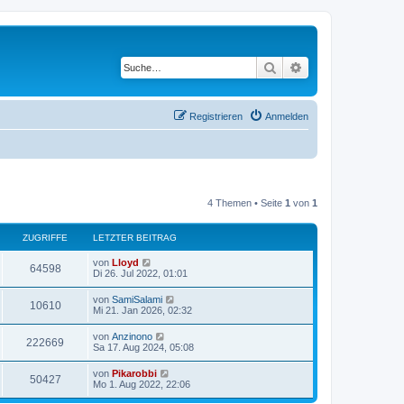
Suche
Erweiterte Suche
Registrieren
Anmelden
4 Themen • Seite
1
von
1
ZUGRIFFE
LETZTER BEITRAG
von
Lloyd
64598
Di 26. Jul 2022, 01:01
von
SamiSalami
10610
Mi 21. Jan 2026, 02:32
von
Anzinono
222669
Sa 17. Aug 2024, 05:08
von
Pikarobbi
50427
Mo 1. Aug 2022, 22:06