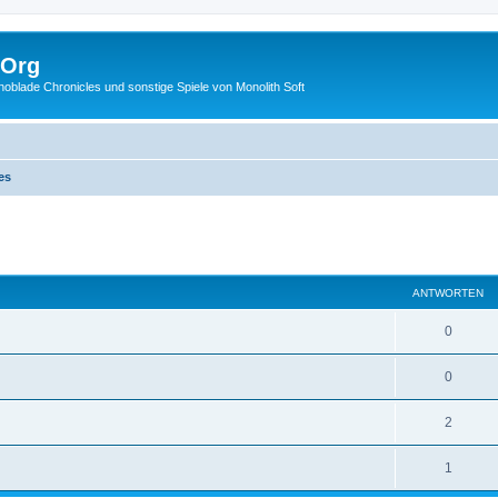
.Org
lade Chronicles und sonstige Spiele von Monolith Soft
es
eiterte Suche
ANTWORTEN
0
0
2
1