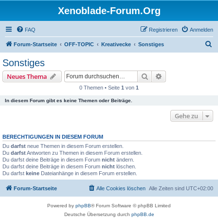
Xenoblade-Forum.Org
FAQ
Registrieren
Anmelden
S
Forum-Startseite
OFF-TOPIC
Kreativecke
Sonstiges
u
Sonstiges
c
Suche
Erweiterte Suche
Neues Thema
h
0 Themen • Seite
1
von
1
e
In diesem Forum gibt es keine Themen oder Beiträge.
Gehe zu
BERECHTIGUNGEN IN DIESEM FORUM
Du
darfst
neue Themen in diesem Forum erstellen.
Du
darfst
Antworten zu Themen in diesem Forum erstellen.
Du darfst deine Beiträge in diesem Forum
nicht
ändern.
Du darfst deine Beiträge in diesem Forum
nicht
löschen.
Du darfst
keine
Dateianhänge in diesem Forum erstellen.
Forum-Startseite
Alle Cookies löschen
Alle Zeiten sind
UTC+02:00
Powered by
phpBB
® Forum Software © phpBB Limited
Deutsche Übersetzung durch
phpBB.de