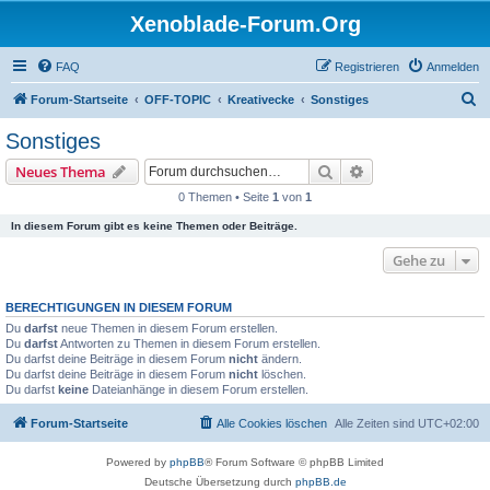
Xenoblade-Forum.Org
FAQ
Registrieren
Anmelden
S
Forum-Startseite
OFF-TOPIC
Kreativecke
Sonstiges
u
Sonstiges
c
Suche
Erweiterte Suche
Neues Thema
h
0 Themen • Seite
1
von
1
e
In diesem Forum gibt es keine Themen oder Beiträge.
Gehe zu
BERECHTIGUNGEN IN DIESEM FORUM
Du
darfst
neue Themen in diesem Forum erstellen.
Du
darfst
Antworten zu Themen in diesem Forum erstellen.
Du darfst deine Beiträge in diesem Forum
nicht
ändern.
Du darfst deine Beiträge in diesem Forum
nicht
löschen.
Du darfst
keine
Dateianhänge in diesem Forum erstellen.
Forum-Startseite
Alle Cookies löschen
Alle Zeiten sind
UTC+02:00
Powered by
phpBB
® Forum Software © phpBB Limited
Deutsche Übersetzung durch
phpBB.de