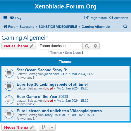
Xenoblade-Forum.Org
FAQ
Registrieren
Anmelden
S
Forum-Startseite
SONSTIGE VIDEOSPIELE
Gaming Allgemein
u
Gaming Allgemein
c
Suche
Erweiterte Suche
Neues Thema
h
4 Themen • Seite
1
von
1
e
Themen
Star Ocean Second Story R:
Letzter Beitrag von
joshleeave
«
Do 7. Mär 2024, 14:51
Antworten:
6
Eure Top 10 Lieblingsspiele of all time!
Letzter Beitrag von
Lloyd
«
Mo 1. Jan 2024, 15:28
Euer Game of the Year 2023!
Letzter Beitrag von
Lloyd
«
Mo 1. Jan 2024, 15:19
Antworten:
2
Eure liebsten und unliebsten Videospielgenres
Letzter Beitrag von
Tenryu75
«
Mi 27. Dez 2023, 15:21
Antworten:
1
Neues Thema