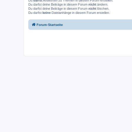
Du
darfst
Antworten zu Themen in diesem Forum erstellen.
Du darfst deine Beiträge in diesem Forum
nicht
ändern.
Du darfst deine Beiträge in diesem Forum
nicht
löschen.
Du darfst
keine
Dateianhänge in diesem Forum erstellen.
Forum-Startseite