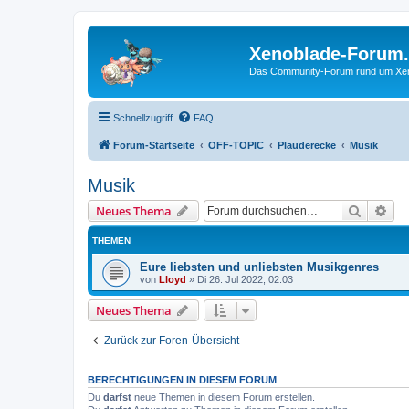
Xenoblade-Forum
Das Community-Forum rund um Xenob
Schnellzugriff
FAQ
Forum-Startseite
OFF-TOPIC
Plauderecke
Musik
Musik
Suche
Erw
Neues Thema
THEMEN
Eure liebsten und unliebsten Musikgenres
von
Lloyd
»
Di 26. Jul 2022, 02:03
Neues Thema
Zurück zur Foren-Übersicht
BERECHTIGUNGEN IN DIESEM FORUM
Du
darfst
neue Themen in diesem Forum erstellen.