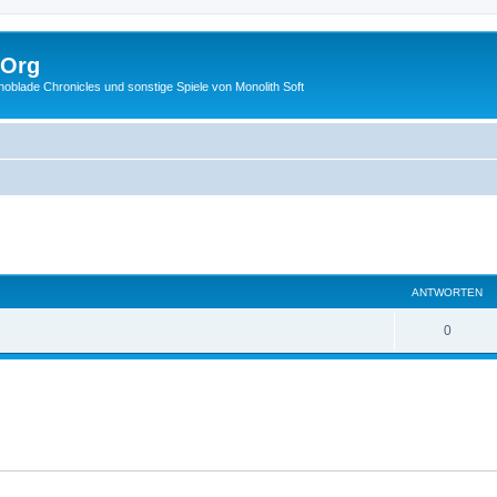
.Org
lade Chronicles und sonstige Spiele von Monolith Soft
eiterte Suche
ANTWORTEN
0