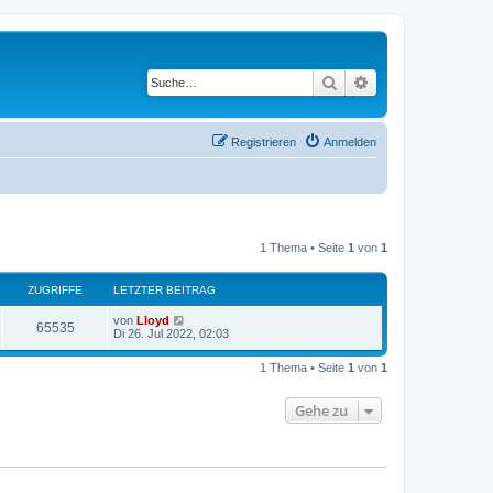
Suche
Erweiterte Suche
Registrieren
Anmelden
1 Thema • Seite
1
von
1
ZUGRIFFE
LETZTER BEITRAG
von
Lloyd
65535
Di 26. Jul 2022, 02:03
1 Thema • Seite
1
von
1
Gehe zu