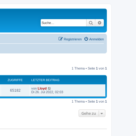
Suche
Erweiterte Suche
Registrieren
Anmelden
1 Thema • Seite
1
von
1
ZUGRIFFE
LETZTER BEITRAG
von
Lloyd
65182
Di 26. Jul 2022, 02:03
1 Thema • Seite
1
von
1
Gehe zu