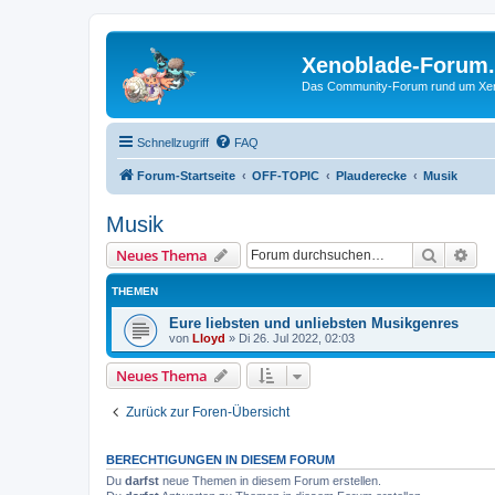
Xenoblade-Forum
Das Community-Forum rund um Xenob
Schnellzugriff
FAQ
Forum-Startseite
OFF-TOPIC
Plauderecke
Musik
Musik
Suche
Erw
Neues Thema
THEMEN
Eure liebsten und unliebsten Musikgenres
von
Lloyd
»
Di 26. Jul 2022, 02:03
Neues Thema
Zurück zur Foren-Übersicht
BERECHTIGUNGEN IN DIESEM FORUM
Du
darfst
neue Themen in diesem Forum erstellen.