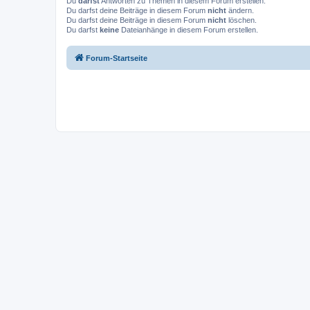
Du
darfst
Antworten zu Themen in diesem Forum erstellen.
Du darfst deine Beiträge in diesem Forum
nicht
ändern.
Du darfst deine Beiträge in diesem Forum
nicht
löschen.
Du darfst
keine
Dateianhänge in diesem Forum erstellen.
Forum-Startseite