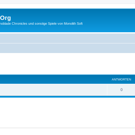
.Org
lade Chronicles und sonstige Spiele von Monolith Soft
eiterte Suche
ANTWORTEN
0