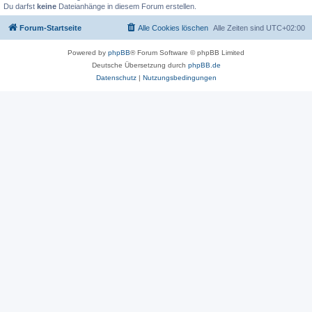
Du darfst
keine
Dateianhänge in diesem Forum erstellen.
Forum-Startseite
Alle Cookies löschen
Alle Zeiten sind
UTC+02:00
Powered by
phpBB
® Forum Software © phpBB Limited
Deutsche Übersetzung durch
phpBB.de
Datenschutz
|
Nutzungsbedingungen