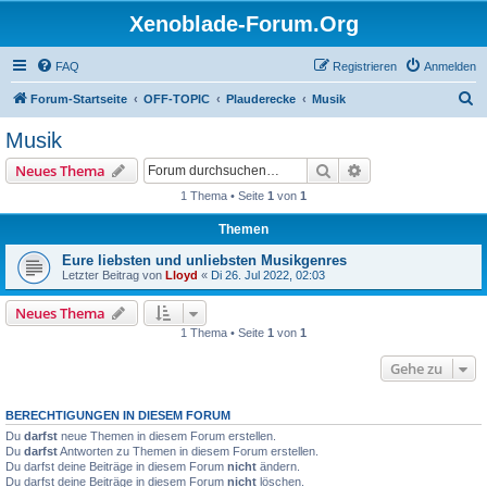
Xenoblade-Forum.Org
FAQ
Registrieren
Anmelden
S
Forum-Startseite
OFF-TOPIC
Plauderecke
Musik
u
Musik
c
Suche
Erweiterte Suche
Neues Thema
h
1 Thema • Seite
1
von
1
e
Themen
Eure liebsten und unliebsten Musikgenres
Letzter Beitrag von
Lloyd
«
Di 26. Jul 2022, 02:03
Neues Thema
1 Thema • Seite
1
von
1
Gehe zu
BERECHTIGUNGEN IN DIESEM FORUM
Du
darfst
neue Themen in diesem Forum erstellen.
Du
darfst
Antworten zu Themen in diesem Forum erstellen.
Du darfst deine Beiträge in diesem Forum
nicht
ändern.
Du darfst deine Beiträge in diesem Forum
nicht
löschen.