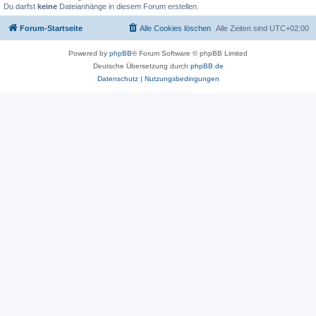
Du darfst
keine
Dateianhänge in diesem Forum erstellen.
Forum-Startseite
Alle Cookies löschen
Alle Zeiten sind
UTC+02:00
Powered by
phpBB
® Forum Software © phpBB Limited
Deutsche Übersetzung durch
phpBB.de
Datenschutz
|
Nutzungsbedingungen