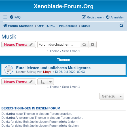
Xenoblade-Forum.Org
FAQ
Registrieren
Anmelden
S
Forum-Startseite
OFF-TOPIC
Plauderecke
Musik
u
Musik
c
Suche
Erweiterte Suche
Neues Thema
h
1 Thema • Seite
1
von
1
e
Themen
Eure liebsten und unliebsten Musikgenres
Letzter Beitrag von
Lloyd
«
Di 26. Jul 2022, 02:03
Neues Thema
1 Thema • Seite
1
von
1
Gehe zu
BERECHTIGUNGEN IN DIESEM FORUM
Du
darfst
neue Themen in diesem Forum erstellen.
Du
darfst
Antworten zu Themen in diesem Forum erstellen.
Du darfst deine Beiträge in diesem Forum
nicht
ändern.
Du darfst deine Beiträge in diesem Forum
nicht
löschen.